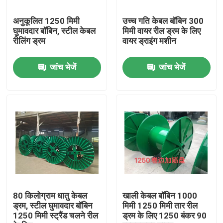
अनुकूलित 1250 मिमी
उच्च गति केबल बॉबिन 300
हमारे बारे में
घुमावदार बॉबिन, स्टील केबल
मिमी वायर रील ड्रम के लिए
रीलिंग ड्रम
वायर ड्राइंग मशीन
कारखाने का दौरा
जांच भेजें
जांच भेजें
गुणवत्ता नियंत्रण
हमसे संपर्क करें
एक उद्धरण का अनुरोध करें
केबल एक्सट्रूडर मशीन
80 किलोग्राम धातु केबल
खाली केबल बॉबिन 1000
ड्रम, स्टील घुमावदार बॉबिन
मिमी 1250 मिमी तार रील
1250 मिमी स्ट्रैंड चलने रील
ड्रम के लिए 1250 बंकर 90
वायर एक्सट्रूडर मशीन