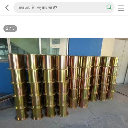
2
/
5