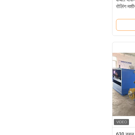
रोलिंग मश
630 डबल ह