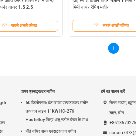
कल ऑटो कॉपर टैपिंग मशीन तीन/
हाई स्पीड केबल टैपिंग मशीन 1 मिमी 
फॉर वायर 1.5 2.5
मिमी वायर रैपिंग मशीन
सबसे अच्छी कीमत
सबसे अच्छी कीमत
1
वायर एक्सट्रूडर मशीन
हमें का पालन करें
kg/h
60 किलोग्राम/घंटा वायर एक्सट्रूडर मशीन
चिगंग उद्योग, ह्यू
उत्पादन लाइन 11KW HC-276
शहर, चीन
Hastelloy मिश्र धातु स्टील बैरल के साथ
रूडर
+861367027
ित
सीई कॉपर वायर एक्सट्रूज़न मशीन
carson7473@