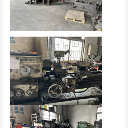
केबल एक्सट्रूज़न लाइन
तांबे की बंकिंग मशीन
केबल घुमा मशीन
तांबा खींचने वाली मशीन
तांबा टपिंग मशीन
कॉपर अपकास्ट मशीन
केबल रोलिंग मशीन