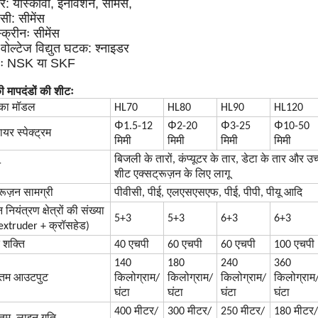
्टर: यास्कावा, इनोवेशन, सीमेंस,
सी: सीमेंस
्क्रीनः सीमेंस
 वोल्टेज विद्युत घटक: श्नाइडर
रः NSK या SKF
 मापदंडों की शीटः
का मॉडल
HL70
HL80
HL90
HL120
Φ
Φ
Φ
Φ
1.5-12
2-20
3-25
10-50
ायर स्पेक्ट्रम
मिमी
मिमी
मिमी
मिमी
बिजली के तारों, कंप्यूटर के तार, डेटा के तार और उ
न
शीट एक्सट्रूज़न के लिए लागू
रूज़न सामग्री
पीवीसी, पीई, एलएसएसएफ, पीई, पीपी, पीयू आदि
नियंत्रण क्षेत्रों की संख्या
5+3
5+3
6+3
6+3
 extruder + क्रॉसहेड)
 शक्ति
40 एचपी
60 एचपी
60 एचपी
100 एचपी
140
180
240
360
तम आउटपुट
किलोग्राम/
किलोग्राम/
किलोग्राम/
किलोग्राम
घंटा
घंटा
घंटा
घंटा
400 मीटर/
300 मीटर/
250 मीटर/
180 मीटर/