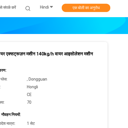
Hindi
े संपर्क करें
एक बोली का अनुरोध
ायर एक्सट्रूज़न मशीन 140kg/h वायर आइसोलेशन मशीन
िवरण:
 प्लेस:
, Dongguan
:
Hongli
CE
्या:
70
 नौवहन नियमों:
देश मात्रा:
1 सेट