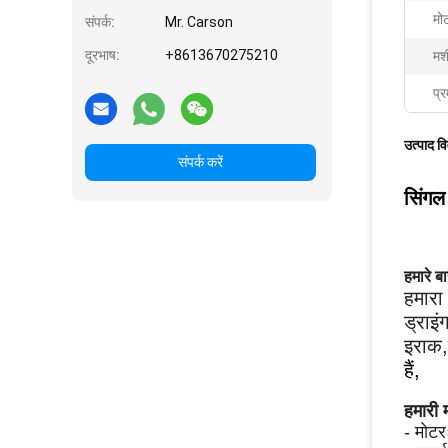
मोट
संपर्क:
Mr. Carson
दूरभाष:
+8613670275210
मश
प्र
उत्पाद व
संपर्क करें
सिंगल
हमारे बारे
हमारा 
ड्राइ
इराक,
हैं,
हमारी 
- मोटर