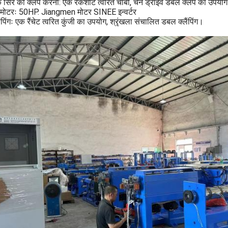
 सिर को क्लैंप करना: एक रैकशीट त्वरित चाबी, चेन ड्राइव डबल क्लैंप का उपय
 मोटरः 50HP. Jiangmen मोटर SINEE इन्वर्टर
ैंपिंगः एक रैंचेट त्वरित कुंजी का उपयोग, श्रृंखला संचालित डबल क्लैंपिंग।