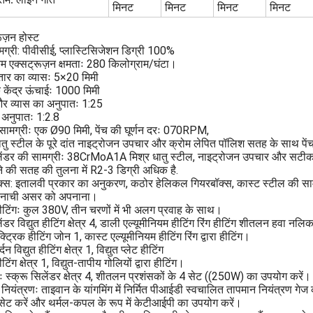
म. लाइन गति
मिनट
मिनट
मिनट
मिनट
ूज़न होस्ट
मग्री: पीवीसीई, प्लास्टिसिजेशन डिग्री 100%
 एक्सट्रूज़न क्षमताः 280 किलोग्राम/घंटा।
तार का व्यासः 5×20 मिमी
क केंद्र ऊंचाईः 1000 मिमी
और व्यास का अनुपातः 1:25
 अनुपातः 1:2.8
 सामग्रीः एक Ø90 मिमी, पेंच की घूर्णन दरः 070RPM,
ातु स्टील के पूरे दांत नाइट्रोजन उपचार और क्रोम लेपित पॉलिश सतह के साथ पें
लेंडर की सामग्रीः 38CrMoA1A मिश्र धातु स्टील, नाइट्रोजन उपचार और सटीक प
े की सतह की तुलना में R2-3 डिग्री अधिक है.
्स: इतालवी प्रकार का अनुकरण, कठोर हेलिकल गियरबॉक्स, कास्ट स्टील की सामग्री
 नाची असर को अपनाना।
 हीटिंगः कुल 380V, तीन चरणों में भी अलग प्रवाह के साथ।
लेंडर विद्युत हीटिंग क्षेत्र 4, डाली एल्यूमीनियम हीटिंग रिंग हीटिंग शीतलन हवा न
क्ट्रिक हीटिंग जोन 1, कास्ट एल्यूमीनियम हीटिंग रिंग द्वारा हीटिंग।
न विद्युत हीटिंग क्षेत्र 1, विद्युत प्लेट हीटिंग
हीटिंग क्षेत्र 1, विद्युत-तापीय गोलियों द्वारा हीटिंग।
स्क्रू सिलेंडर क्षेत्र 4, शीतलन प्रशंसकों के 4 सेट ((250W) का उपयोग करें।
नियंत्रणः ताइवान के यांगमिंग में निर्मित पीआईडी स्वचालित तापमान नियंत्रण गेज
 सेट करें और थर्मल-कपल के रूप में केटीआईपी का उपयोग करें।