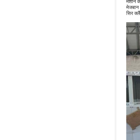
मशीन के
मेजबान
सिर क्ल