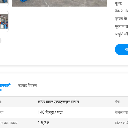
मूल्य:
पैकेजिंग 
प्रसव के
भुगतान शर्त
आपूर्ति की
स
जानकारी
उत्पाद विवरण
म:
कॉपर वायर एक्सट्रूज़न मशीन
पेंच:
मता:
140 किग्रा / घंटा
केबल व्य
बल का आकार:
1.5,2.5
मोटर शक्