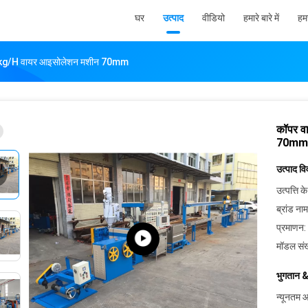
घर
उत्पाद
वीडियो
हमारे बारे में
हमस
40kg/h वायर आइसोलेशन मशीन 70mm
कॉपर व
70mm
उत्पाद व
उत्पत्ति के
ब्रांड नाम
प्रमाणन:
मॉडल संख
भुगतान &
न्यूनतम आ