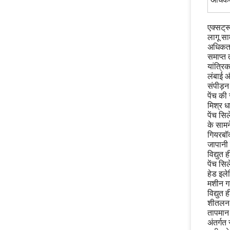
अधिकत
एक्सट्र
लागू सा
अधिकतम
समाप्त 
यांत्रि
लंबाई 
संपीड़न
पेंच की
मिश्र ध
पेंच सि
के सामन
गियरबॉक
जापानी
विद्युत
पेंच सि
हेड इले
मशीन गर्द
विद्युत 
शीतलनः 
तापमान 
अंतर्गत