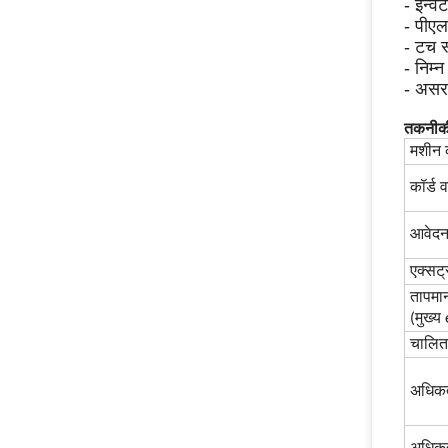
- इन्वर
- पीएल
- टच स
- निम्न
- अस
तकनीकी
मशीन 
कॉर्ड व
आवेद
एक्सट्
तापमान 
(मुख्य
चालित
अधिक