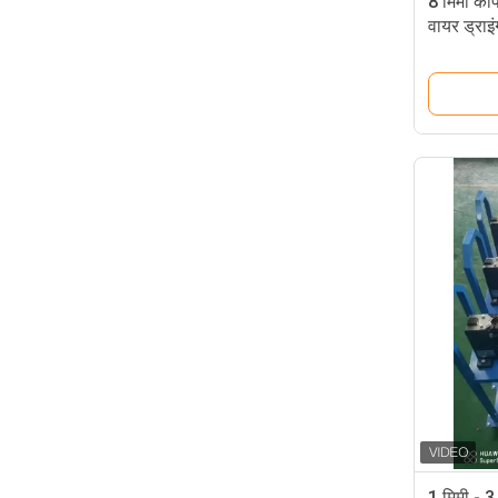
8 मिमी कॉपर
वायर ड्राइ
1 मिमी - 3