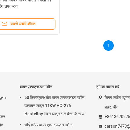
डिंग उपकरण
सबसे अच्छी कीमत
1
वायर एक्सट्रूडर मशीन
हमें का पालन करें
kg/h
60 किलोग्राम/घंटा वायर एक्सट्रूडर मशीन
चिगंग उद्योग, ह्यू
उत्पादन लाइन 11KW HC-276
शहर, चीन
Hastelloy मिश्र धातु स्टील बैरल के साथ
रूडर
+861367027
ित
सीई कॉपर वायर एक्सट्रूज़न मशीन
carson7473@