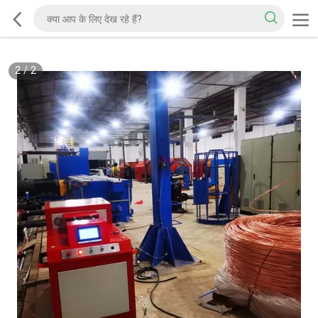
2
/
2