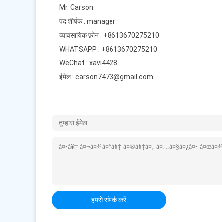
Mr. Carson
पद शीर्षक : manager
व्यावसायिक फ़ोन : +8613670275210
WHATSAPP :
+8613670275210
WeChat : xavi4428
ईमेल :
carson7473@gmail.com
हमसे संपर्क करें