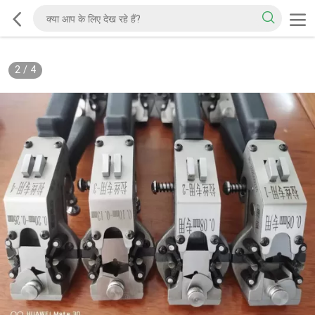
2
/
4