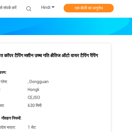
Hindi
े संपर्क करें
एक बोली का अनुरोध
त कॉपर टैपिंग मशीन उच्च गति क्षैतिज ऑटो वायर टैपिंग रैपिंग
िवरण:
 प्लेस:
, Dongguan
:
Hongli
CE,ISO
्या:
630 मिमी
 नौवहन नियमों:
देश मात्रा:
1 सेट