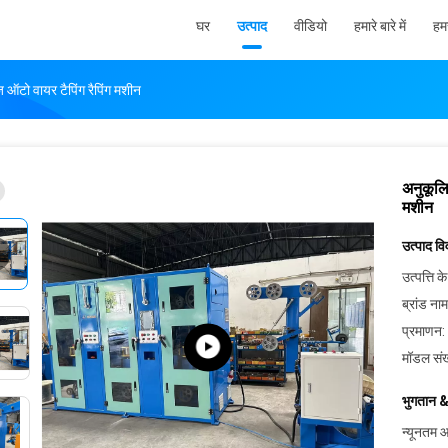
घर
उत्पाद
वीडियो
हमारे बारे में
हमस
ज ऑटो वायर टैपिंग रैपिंग मशीन
अनुकूलि
मशीन
उत्पाद व
उत्पत्ति के
ब्रांड नाम
प्रमाणन:
मॉडल संख
भुगतान &
न्यूनतम आ