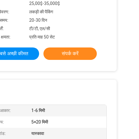
25,00$-35,000$
विवरण:
लकड़ी की पैकिंग
 समय:
20-30 दिन
ें:
टी/टी, एल/सी
 क्षमता:
प्रति माह 50 सेट
बसे अच्छी कीमत
संपर्क करें
 आकार:
1-6 मिमी
िच:
5×20 मिमी
रांड:
यास्कावा