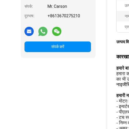
उत
संपर्क:
Mr. Carson
दूरभाष:
+8613670275210
ना
प्र
उत्पाद व
संपर्क करें
कारखान
हमारे बारे
हमारा क
का भी उ
नाइजीरि
हमारी म
- मोटरः
- इन्वर्
- पीएलस
- टच स्
- निम्न
- असर