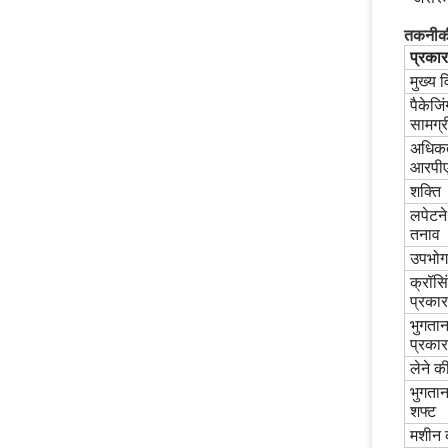
तकनीकी
प्रकार
मुख्य व
पैकेजिं
सामग्र
अधिक
आरपी
शक्ति
लपेटने
तनाव
उपभोग
क्रॉसि
प्रकार
भुगता
प्रकार
लेने क
भुगता
शफ्ट
मशीन 