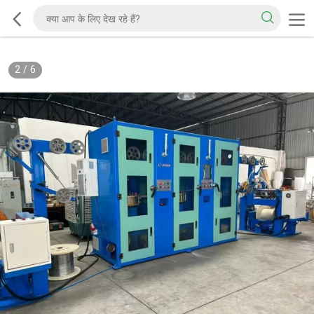
2
/
6