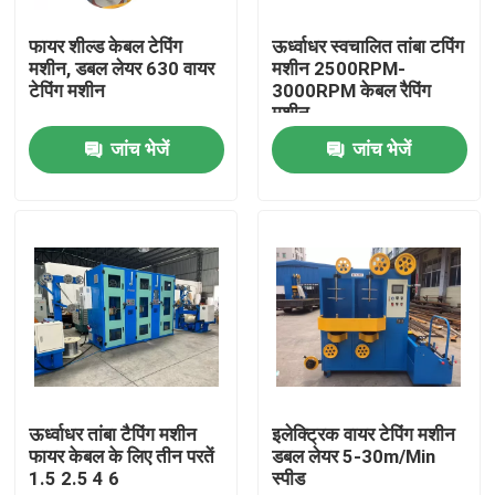
फायर शील्ड केबल टेपिंग
ऊर्ध्वाधर स्वचालित तांबा टपिंग
हमारे बारे में
मशीन, डबल लेयर 630 वायर
मशीन 2500RPM-
टेपिंग मशीन
3000RPM केबल रैपिंग
मशीन
कारखाने का दौरा
जांच भेजें
जांच भेजें
गुणवत्ता नियंत्रण
हमसे संपर्क करें
एक उद्धरण का अनुरोध करें
केबल एक्सट्रूडर मशीन
ऊर्ध्वाधर तांबा टैपिंग मशीन
इलेक्ट्रिक वायर टेपिंग मशीन
फायर केबल के लिए तीन परतें
डबल लेयर 5-30m/Min
1.5 2.5 4 6
स्पीड
वायर एक्सट्रूडर मशीन