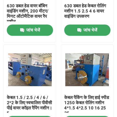
630 डबल हेड वायर बॉबिन
630 डबल हेड केबल रोलिंग
वाइंडिंग मशीन, 200 मीटर/
मशीन 1.5 2.5 4 6 वायर
हमारे बारे में
मिनट ऑटोमैटिक वायर रैप
वाइंडिंग उपकरण
मशीन
जांच भेजें
जांच भेजें
कारखाने का दौरा
गुणवत्ता नियंत्रण
हमसे संपर्क करें
एक उद्धरण का अनुरोध करें
केबल 1.5 / 2.5 / 4 / 6 /
केबल पैकिंग के लिए हाई स्पीड
केबल एक्सट्रूडर मशीन
2*2 के लिए स्वचालित पीवीसी
1250 केबल रोलिंग मशीन
पीई वायर कॉइल रैपिंग मशीन।
4*1.5 4*2.5 10 16 25
5
35
वायर एक्सट्रूडर मशीन