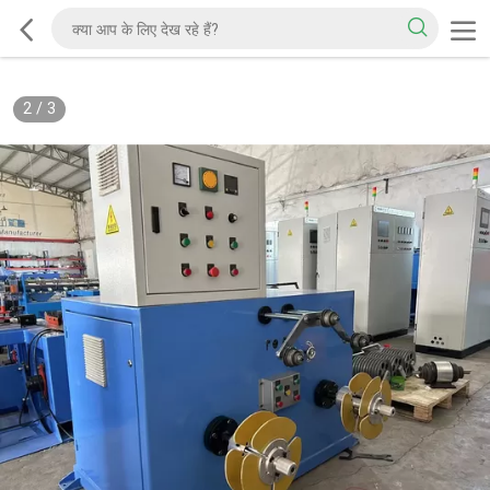
2
/
3