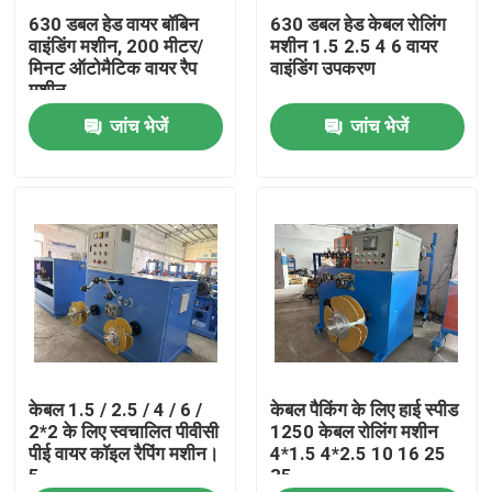
630 डबल हेड वायर बॉबिन
630 डबल हेड केबल रोलिंग
वाइंडिंग मशीन, 200 मीटर/
मशीन 1.5 2.5 4 6 वायर
हमारे बारे में
मिनट ऑटोमैटिक वायर रैप
वाइंडिंग उपकरण
मशीन
जांच भेजें
जांच भेजें
कारखाने का दौरा
गुणवत्ता नियंत्रण
हमसे संपर्क करें
एक उद्धरण का अनुरोध करें
केबल 1.5 / 2.5 / 4 / 6 /
केबल पैकिंग के लिए हाई स्पीड
केबल एक्सट्रूडर मशीन
2*2 के लिए स्वचालित पीवीसी
1250 केबल रोलिंग मशीन
पीई वायर कॉइल रैपिंग मशीन।
4*1.5 4*2.5 10 16 25
5
35
वायर एक्सट्रूडर मशीन