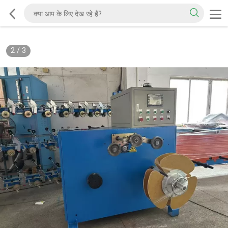
2
/
3