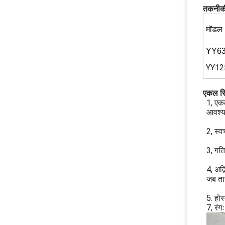
तकनीकी
मॉडल
YY6
YY12
एकल सि
1, एक
आवश्य
2, स्व
3, गत
4, अद्
जब ता
5. हो
7, रंग