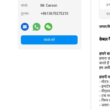
इन्
संपर्क:
Mr. Carson
दूरभाष:
+8613670275210
प्र
उत्पाद व
केबल प
संपर्क करें
हमारे बारे
हमारा क
करते है
हम अभी 
हमारी म
- मोटरः
- इन्वर्
- पीएलस
- टच स्
- निम्न
- असर