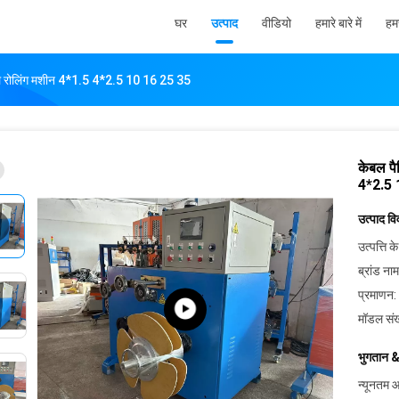
घर
उत्पाद
वीडियो
हमारे बारे में
हमस
ेबल रोलिंग मशीन 4*1.5 4*2.5 10 16 25 35
केबल पै
4*2.5 
उत्पाद व
उत्पत्ति के
ब्रांड नाम
प्रमाणन:
मॉडल संख
भुगतान &
न्यूनतम आ