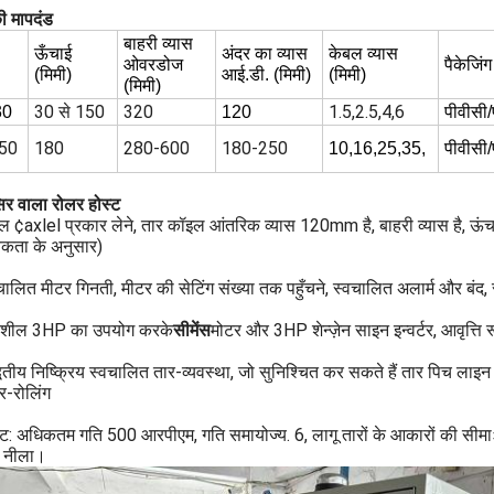
 मापदंड
बाहरी व्यास
ऊँचाई
अंदर का व्यास
केबल व्यास
ओवरडोज
पैकेजिंग
(मिमी)
आई.डी. (मिमी)
(मिमी)
(मिमी)
30 से 150
320
1.5,2.5,4,6
30
120
पीवीसी/
50
180
280-600
180-250
10,16,25,35,
पीवीसी/
र वाला रोलर होस्ट
ल ¢axlel प्रकार लेने, तार कॉइल आंतरिक व्यास 120mm है, बाहरी व्यास है, 
कता के अनुसार)
चालित मीटर गिनती, मीटर की सेटिंग संख्या तक पहुँचने, स्वचालित अलार्म और बंद, 
िशील 3HP का उपयोग करके
सीमेंस
मोटर और 3HP शेन्ज़ेन साइन इन्वर्टर, आवृत्ति 
वितीय निष्क्रिय स्वचालित तार-व्यवस्था, जो सुनिश्चित कर सकते हैं तार पिच लाइ
र-रोलिंग
स्ट: अधिकतम गति 500 आरपीएम, गति समायोज्य. 6, लागू तारों के आकारों की स
ः नीला।