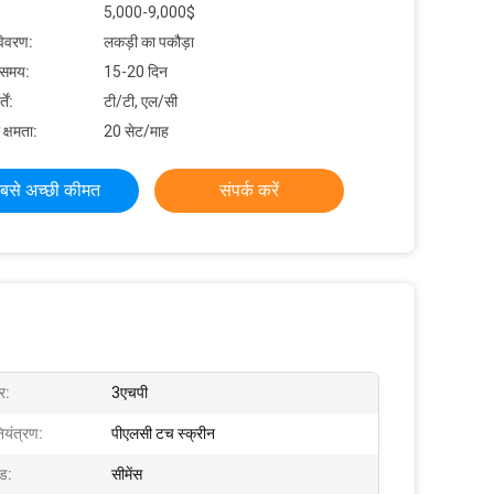
5,000-9,000$
विवरण:
लकड़ी का पकौड़ा
 समय:
15-20 दिन
ें:
टी/टी, एल/सी
 क्षमता:
20 सेट/माह
बसे अच्छी कीमत
संपर्क करें
र:
3एचपी
ियंत्रण:
पीएलसी टच स्क्रीन
ंड:
सीमेंस