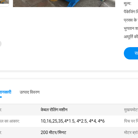
मूल्य:
पैकेजिंग 
प्रसव के
भुगतान शर्त
आपूर्ति की
स
जानकारी
उत्पाद विवरण
म:
केबल रोलिंग मशीन
मुखयमोट
बल का आकार:
10,16,25,35,4*1.5, 4*2.5, 4*4, 4*6
पिच पर न
ि:
200 मीटर/मिनट
मोटर ब्रा