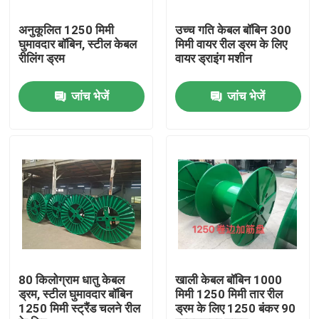
अनुकूलित 1250 मिमी
उच्च गति केबल बॉबिन 300
हमारे बारे में
घुमावदार बॉबिन, स्टील केबल
मिमी वायर रील ड्रम के लिए
रीलिंग ड्रम
वायर ड्राइंग मशीन
कारखाने का दौरा
जांच भेजें
जांच भेजें
गुणवत्ता नियंत्रण
हमसे संपर्क करें
एक उद्धरण का अनुरोध करें
केबल एक्सट्रूडर मशीन
80 किलोग्राम धातु केबल
खाली केबल बॉबिन 1000
ड्रम, स्टील घुमावदार बॉबिन
मिमी 1250 मिमी तार रील
1250 मिमी स्ट्रैंड चलने रील
ड्रम के लिए 1250 बंकर 90
वायर एक्सट्रूडर मशीन