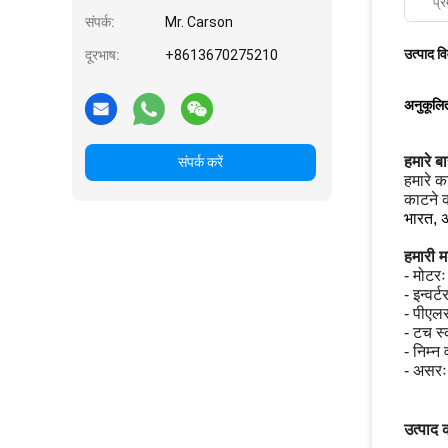
प्र
संपर्क:
Mr. Carson
उत्पाद व
दूरभाष:
+8613670275210
अनुकूलित
हमारे बारे
संपर्क करें
हमारे क
काटने क
भारत, अ
हमारी म
- मोटरः
- इन्वर्
- पीएलस
- टच स्
- निम्न
- असर
उत्पाद 