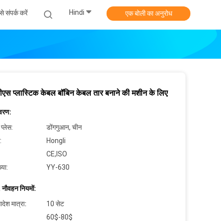
Hindi
े संपर्क करें
एक बोली का अनुरोध
एस प्लास्टिक केबल बॉबिन केबल तार बनाने की मशीन के लिए
िवरण:
 प्लेस:
डोंगगुआन, चीन
:
Hongli
CE,ISO
्या:
YY-630
 नौवहन नियमों:
देश मात्रा:
10 सेट
60$-80$