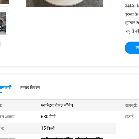
पैकेजिंग 
प्रसव के
भुगतान शर्त
आपूर्ति की
स
जानकारी
उत्पाद विवरण
म:
प्लास्टिक केबल बॉबिन
सामग्री:
बिन आकार:
630 मिमी
मोटाई:
न:
15 किलो