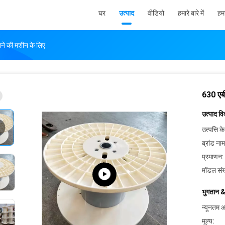
घर
उत्पाद
वीडियो
हमारे बारे में
हमस
ने की मशीन के लिए
630 एबी
उत्पाद व
उत्पत्ति के
ब्रांड नाम
प्रमाणन:
मॉडल संख
भुगतान &
न्यूनतम आ
मूल्य: