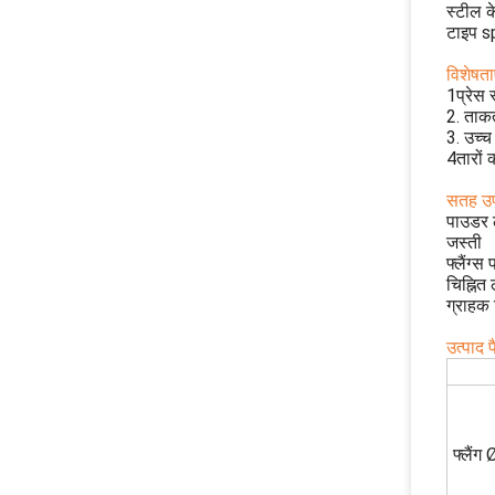
स्टील क
टाइप sp
विशेषताए
1प्रेस
2. ताकत
3. उच्च 
4तारों 
सतह उप
पाउडर ल
जस्ती
फ्लैंग्स
चिह्नित
ग्राहक 
उत्पाद 
फ्लैंग 