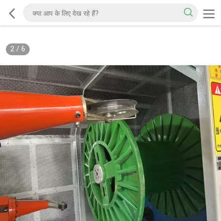
2
/
6