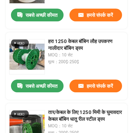
सबसे अच्छी कीमत
हमसे संपर्क करें
हमारे बारे में
कारखाने का दौरा
हरा 1250 केबल बॉबिन लौह उपकरण
नालीदार बॉबिन ड्रम
गुणवत्ता नियंत्रण
MOQ：10 सेट
मूल्य：200$-250$
हमसे संपर्क करें
सबसे अच्छी कीमत
हमसे संपर्क करें
एक उद्धरण का अनुरोध करें
केबल एक्सट्रूडर मशीन
तार/केबल के लिए 1250 मिमी के घुमावदार
केबल बॉबिन धातु रील स्टील ड्रम
MOQ：10 सेट
वायर एक्सट्रूडर मशीन
मूल्य：200$-250$