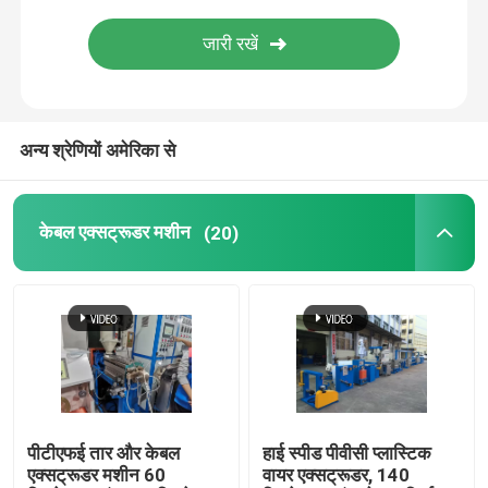
तांबा वेल्डिंग मशीन
सर्पिल वेल्डेड पाइप बनाने की मशीन
अन्य श्रेणियों अमेरिका से
लेजर काटने की मशीन
केबल एक्सट्रूडर मशीन
(20)
केबल बॉबिन
सीसीवी लाइनें
केबल क्रॉस हेड
पीटीएफई तार और केबल
हाई स्पीड पीवीसी प्लास्टिक
तांबे के तार की ड्राइंग मर जाती है
एक्सट्रूडर मशीन 60
वायर एक्सट्रूडर, 140