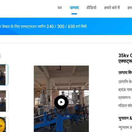
घर
उत्पाद
वीडियो
हमारे बारे में
हमस
बल के लिए एक्सट्रूडर मशीन 240 / 300 / 630 वर्ग मिमी
35kv C
एक्सट्र
उत्पाद व
उत्पत्ति के
ब्रांड नाम
प्रमाणन:
मॉडल संख
भुगतान &
न्यूनतम आ