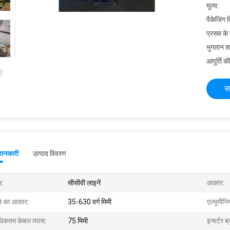
मूल्य:
पैकेजिंग 
प्रसव के
भुगतान शर्त
आपूर्ति की
स
जानकारी
उत्पाद विवरण
म:
सीसीवी लाइनें
आकार:
ंबे का आकार:
35-630 वर्ग मिमी
एल्यूमीन
िकतम केबल व्यास:
75 मिमी
इन्वर्टर ब्