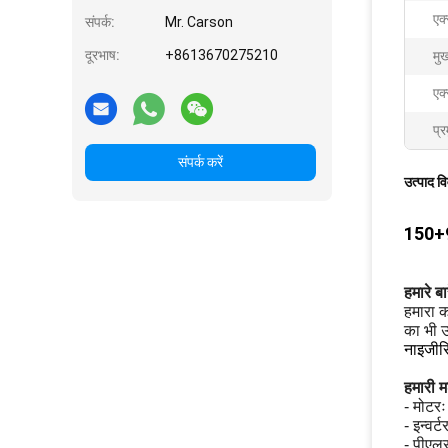
एक
संपर्क:
Mr. Carson
दूरभाष:
+8613670275210
मुख
एक
प्र
संपर्क करें
उत्पाद व
150+9
हमारे बारे
हमारा क
का भी उ
नाइजीरि
हमारी म
- मोटरः
- इन्वर्
- पीएलस