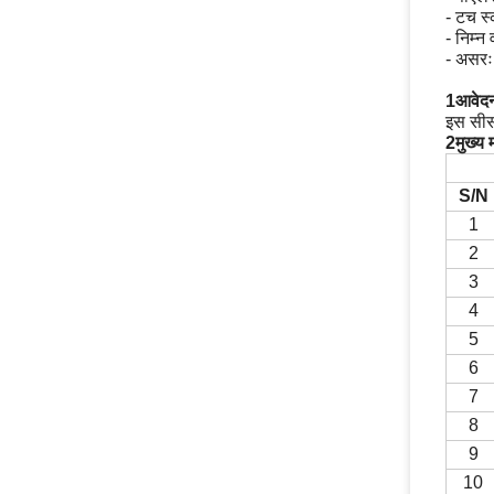
- टच स्
- निम्न
- असर
1आवेद
इस सीस
2मुख्य 
S/N
1
2
3
4
5
6
7
8
9
10