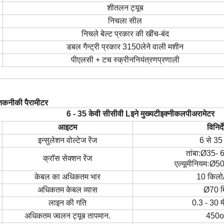
शीतलन ट्यूब
निचला सील
निचले बेल्ट प्रकार की खींच-बंद
डबल गैन्ट्री प्रकार 315
0
लेने वाली मशीन
पीएलसी + टच स्क्रीन
नियंत्रण
प्रणाली
 तकनीकी पैरामीटर
6 - 35 केवी सीसीवी
L
इने
मुख्य
टी
इक्नीकल
पी
अरामेटर
आइटम
विनिर्द
इन्सुलेशन वोल्टेज रेंज
6 से 35 
तांबा:
Ø
35- 6
क्रॉस सेक्शन रेंज
एल्यूमीनियमः
Ø
50
केबल का अधिकतम भार
10 किलो
अधिकतम केबल व्यास
Ø
70 म
लाइन की गति
0.3 - 30 
अधिकतम ज्वलन ट्यूब तापमान.
450