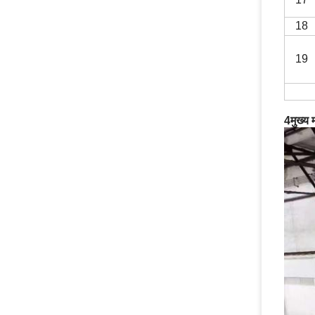
18
19
4मुख्य म