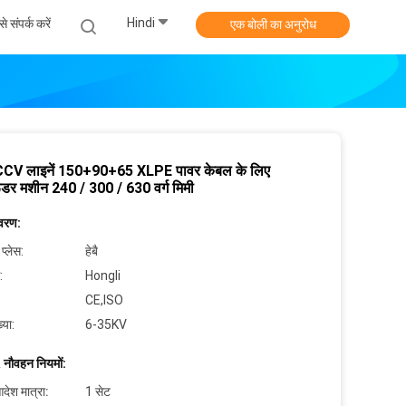
Hindi
े संपर्क करें
एक बोली का अनुरोध
CV लाइनें 150+90+65 XLPE पावर केबल के लिए
ूडर मशीन 240 / 300 / 630 वर्ग मिमी
िवरण:
 प्लेस:
हेबै
:
Hongli
CE,ISO
्या:
6-35KV
 नौवहन नियमों:
देश मात्रा:
1 सेट