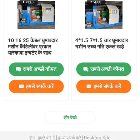
तांबा वेल्डिंग मशीन
सर्पिल वेल्डेड पाइप बनाने की मशीन
10 16 25 केबल घुमावदार
4*1.5 7*1.5 तार घुमावदार
मशीन कैंटिलीवर प्रकार
मशीन उच्च गति एकल खड़े
यास्कावा इन्वर्टर के साथ
लेजर काटने की मशीन
सबसे अच्छी कीमत
सबसे अच्छी कीमत
केबल बॉबिन
हमसे संपर्क करें
हमसे संपर्क करें
सीसीवी लाइनें
केबल क्रॉस हेड
और देखो
तांबे के तार की ड्राइंग मर जाती है
होम
हमारे बारे में
हमसे संपर्क करें
Desktop Site