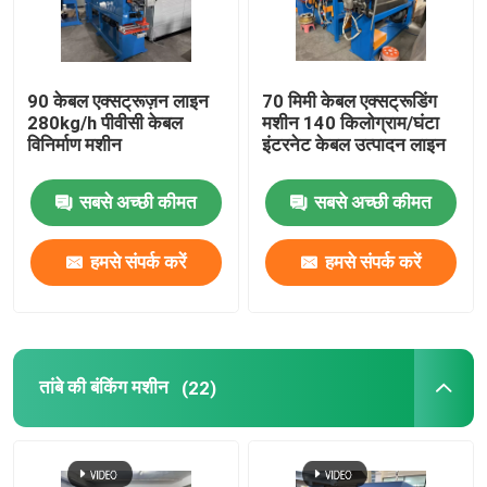
हमारे बारे में
90 केबल एक्सट्रूज़न लाइन
70 मिमी केबल एक्सट्रूडिंग
280kg/h पीवीसी केबल
मशीन 140 किलोग्राम/घंटा
कारखाने का दौरा
विनिर्माण मशीन
इंटरनेट केबल उत्पादन लाइन
गुणवत्ता नियंत्रण
सबसे अच्छी कीमत
सबसे अच्छी कीमत
हमसे संपर्क करें
हमसे संपर्क करें
हमसे संपर्क करें
एक उद्धरण का अनुरोध करें
तांबे की बंकिंग मशीन
(22)
केबल एक्सट्रूडर मशीन
वायर एक्सट्रूडर मशीन