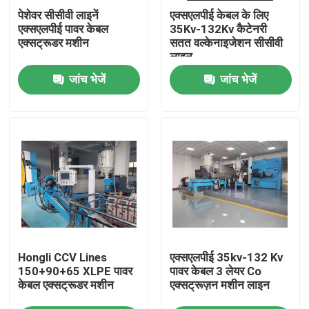
पेशेवर सीसीवी लाइनें
एक्सएलपीई केबल के लिए
एक्सएलपीई पावर केबल
35Kv-132Kv कैटेनरी
हमारे बारे में
एक्सट्रूडर मशीन
सतत वल्केनाइजेशन सीसीवी
लाइन
जांच भेजें
जांच भेजें
कारखाने का दौरा
गुणवत्ता नियंत्रण
हमसे संपर्क करें
एक उद्धरण का अनुरोध करें
Hongli CCV Lines
एक्सएलपीई 35kv-132 Kv
केबल एक्सट्रूडर मशीन
150+90+65 XLPE पावर
पावर केबल 3 लेयर Co
केबल एक्सट्रूडर मशीन
एक्सट्रूज़न मशीन लाइन
वायर एक्सट्रूडर मशीन