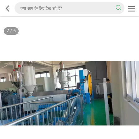
2
/
6