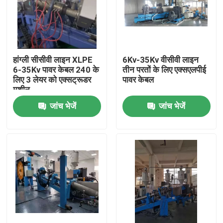
हांग्ली सीसीवी लाइन XLPE
6Kv-35Kv वीसीवी लाइन
6-35Kv पावर केबल 240 के
तीन परतों के लिए एक्सएलपीई
लिए 3 लेयर को एक्सट्रूडर
पावर केबल
मशीन
जांच भेजें
जांच भेजें
घर
उत्पाद
वीडियो