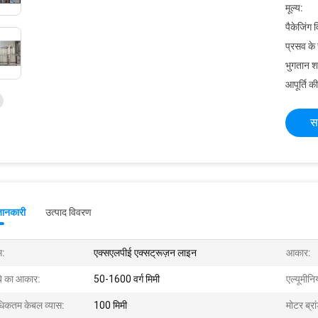
मूल्य:
पैकेजिंग 
प्रसव के
भुगतान शर्त
आपूर्ति की
स
जानकारी
उत्पाद विवरण
म:
एक्सएलपीई एक्सट्रूज़न लाइन
आकार:
ंबे का आकार:
50-1600 वर्ग मिमी
एल्यूमीन
िकतम केबल व्यास:
100 मिमी
मोटर ब्रा