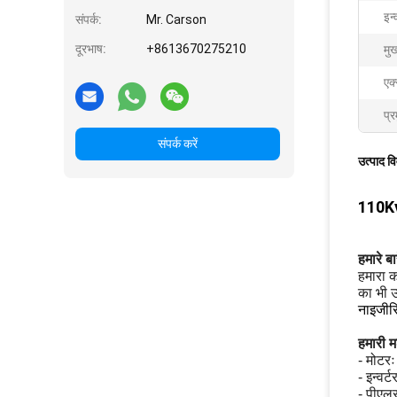
इन्
संपर्क:
Mr. Carson
दूरभाष:
+8613670275210
मुख
एक
प्र
संपर्क करें
उत्पाद व
110Kv
हमारे बारे
हमारा क
का भी उ
नाइजीरि
हमारी म
- मोटरः
- इन्वर्
- पीएलस