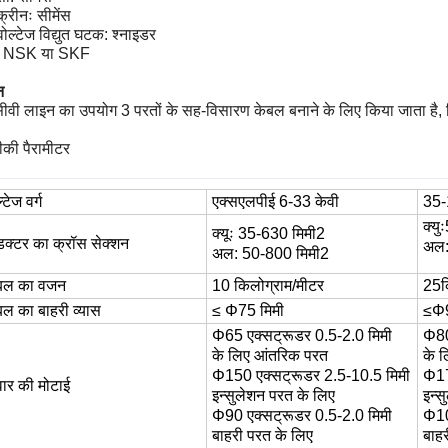
क्रीनः सीमेंस
 वोल्टेज विद्युत घटक: श्नाइडर
ः NSK या SKF
न
ीवी लाइन का उपयोग 3 परतों के सह-विसारण केबल बनाने के लिए किया जाता है, 
की पैरामीटर
्टेज वर्ग
एक्सएलपीई 6-33 केवी
35-
क्युः
क्यूः 35-630 मिमी2
डक्टर का क्रॉस सेक्शन
अल
अल: 50-800 मिमी2
बल का वजन
10 किलोग्राम/मीटर
25
क
बल का बाहरी व्यास
≤ Φ75 मिमी
≤Φ
Φ65 एक्सट्रूडर
0.5-2.0 मिमी
Φ
8
के लिए
आंतरिक परत
के 
Φ150 एक्सट्रूडर 2.5-10.5 मिमी
Φ1
वार की मोटाई
इन्सुलेशन परत के लिए
इन्स
Φ90 एक्सट्रूडर
0.5-2.0 मिमी
Φ
1
बाहरी परत के लिए
बाह