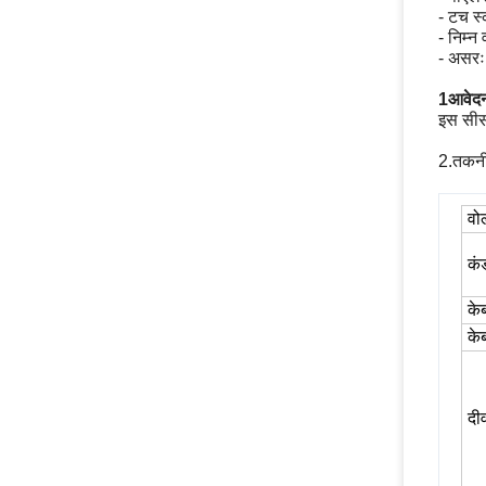
- टच स्
- निम्न
- असर
1आवेद
इस सीस
तकनी
2.
वोल
कं
के
के
दी