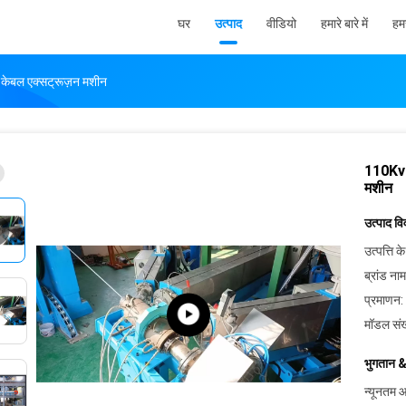
घर
उत्पाद
वीडियो
हमारे बारे में
हमस
केबल एक्सट्रूज़न मशीन
110Kv 
मशीन
उत्पाद व
उत्पत्ति के
ब्रांड नाम
प्रमाणन:
मॉडल संख
भुगतान &
न्यूनतम आ