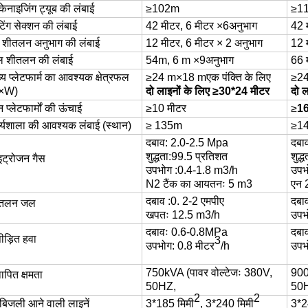
्केनाइजिंग ट्यूब की लंबाई
≥
1
02
m
≥
11
टिंग सेक्शन की लंबाई
42 मीटर, 6 मीटर ×
6
अनुभाग
42 
र्व शीतलन अनुभाग की लंबाई
12 मीटर, 6 मीटर × 2 अनुभाग
12 
 शीतलन की लंबाई
54
m, 6 m ×
9
अनुभाग
66 
ख्य प्लेटफार्म का आवश्यक क्षेत्रफल
≥24 m×18 m
एक पंक्ति के लिए
≥2
L×W)
दो लाइनों के लिए ≥30*24 मीटर
दो 
 प्लेटफार्मों की ऊंचाई
≥10 मीटर
≥
16
र्यशाला की आवश्यक लंबाई (स्थान)
≥ 1
35
m
≥
14
दबाव:
2.0-2.5 Mpa
दबा
शुद्धता
:
99.5 प्रतिशत
शुद्ध
इट्रोजन गैस
उपभोग
:
0.4-1.8 m3/h
उपभ
N2 टैंक का आयतनः 5 m3
एन 
दबाव
:
0. 2-2 एमपीए
दबा
ीतलन जल
खपतः 12.5 m3/h
उपभ
दबावः 0.6-0.8MPa
दबा
पीड़ित हवा
3
उपभोग
:
0.8 मीटर
/h
उपभ
750
kVA (पावर वोल्टेजः 380V,
90
ापित क्षमता
50HZ
,
50
2
2
 बिजली आने वाली लाइनें
3*185 मिमी
, 3*240 मिमी
3*
2