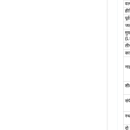
वल
ही
पू
जल
मु
(
तीन
का
ना
श
सं
स्थ
दो