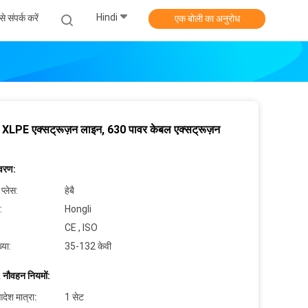
Hindi
े संपर्क करें
एक बोली का अनुरोध
XLPE एक्सट्रूज़न लाइन, 630 पावर केबल एक्सट्रूज़न
िवरण:
 प्लेस:
हेबै
:
Hongli
CE , ISO
्या:
35-132 केवी
 नौवहन नियमों:
देश मात्रा:
1 सेट