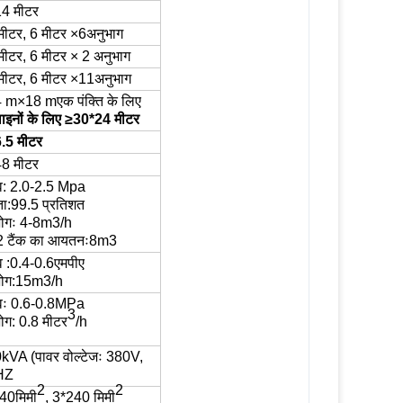
4 मीटर
मीटर, 6 मीटर ×
6
अनुभाग
मीटर, 6 मीटर × 2 अनुभाग
मीटर, 6 मीटर ×
11
अनुभाग
4 m×18 m
एक पंक्ति के लिए
लाइनों के लिए ≥30*24 मीटर
.5 मीटर
8 मीटर
व:
2.0-2.5 Mpa
ता
:
99.5 प्रतिशत
ोगः
4-
8
m3/h
2 टैंक का आयतनः
8
m3
व
:
0.
4
-
0.6
एमपीए
ोग
:15
m3/h
वः 0.6-0.8MPa
3
ोग
:
0.8 मीटर
/h
0
kVA (पावर वोल्टेजः 380V,
HZ
2
2
40
मिमी
, 3*240 मिमी