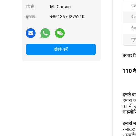
एक
संपर्क:
Mr. Carson
दूरभाष:
+8613670275210
फै
के
प्र
संपर्क करें
उत्पाद व
110 के
हमारे बारे
हमारा क
का भी उ
नाइजीरि
हमारी म
- मोटरः
- इन्वर्