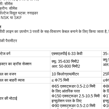
ी: सीमेंस
क्रीनः सीमेंस
 वोल्टेज विद्युत घटक: श्नाइडर
ः NSK या SKF
न
ीवी लाइन का उपयोग 3 परतों के सह-विसारण केबल बनाने के लिए किया जाता है, 
की पैरामीटर
्टेज वर्ग
एक्सएलपीई 6-33 केवी
35-
क्युः
क्यूः 35-630 मिमी2
डक्टर का क्रॉस सेक्शन
अल
अल: 50-800 मिमी2
बल का वजन
10 किलोग्राम/मीटर
25
क
बल का बाहरी व्यास
≤ Φ75 मिमी
≤Φ
Φ65 एक्सट्रूडर
0.5-2.0 मिमी
Φ
8
के लिए
आंतरिक परत
के 
Φ150 एक्सट्रूडर 2.5-10.5 मिमी
Φ1
वार की मोटाई
इन्सुलेशन परत के लिए
इन्स
Φ90 एक्सट्रूडर
0.5-2.0 मिमी
Φ
1