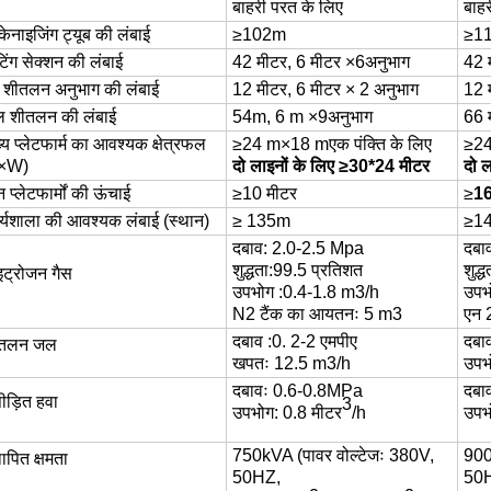
बाहरी परत के लिए
बाह
्केनाइजिंग ट्यूब की लंबाई
≥
1
02
m
≥
11
टिंग सेक्शन की लंबाई
42 मीटर, 6 मीटर ×
6
अनुभाग
42 
र्व शीतलन अनुभाग की लंबाई
12 मीटर, 6 मीटर × 2 अनुभाग
12 
 शीतलन की लंबाई
54
m, 6 m ×
9
अनुभाग
66 
ख्य प्लेटफार्म का आवश्यक क्षेत्रफल
≥24 m×18 m
एक पंक्ति के लिए
≥2
L×W)
दो लाइनों के लिए ≥30*24 मीटर
दो 
 प्लेटफार्मों की ऊंचाई
≥10 मीटर
≥
16
र्यशाला की आवश्यक लंबाई (स्थान)
≥ 1
35
m
≥
14
दबाव:
2.0-2.5 Mpa
दबा
शुद्धता
:
99.5 प्रतिशत
शुद्ध
इट्रोजन गैस
उपभोग
:
0.4-1.8 m3/h
उपभ
N2 टैंक का आयतनः 5 m3
एन 
दबाव
:
0. 2-2 एमपीए
दबा
ीतलन जल
खपतः 12.5 m3/h
उपभ
दबावः 0.6-0.8MPa
दबा
पीड़ित हवा
3
उपभोग
:
0.8 मीटर
/h
उपभ
750
kVA (पावर वोल्टेजः 380V,
90
ापित क्षमता
50HZ
,
50