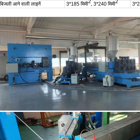
2
2
 बिजली आने वाली लाइनें
3*185 मिमी
, 3*240 मिमी
3*
2