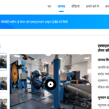
घर
उत्पाद
वीडियो
हमारे बारे में
हमस
सीसीवी मशीन 3 लेयर को एक्सट्रूज़न लाइन 240 वर्ग मिमी
एक्सएल
लेयर को
उत्पाद व
उत्पत्ति के
ब्रांड नाम
प्रमाणन:
मॉडल संख
भुगतान &
न्यूनतम आ