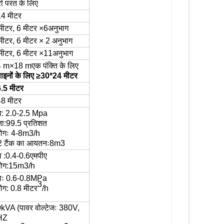
री परत के लिए
4 मीटर
मीटर, 6 मीटर ×
6
अनुभाग
मीटर, 6 मीटर × 2 अनुभाग
मीटर, 6 मीटर ×
11
अनुभाग
4 m×18 m
एक पंक्ति के लिए
लाइनों के लिए ≥30*24 मीटर
.5 मीटर
8 मीटर
व:
2.0-2.5 Mpa
ता
:
99.5 प्रतिशत
ोगः
4-
8
m3/h
2 टैंक का आयतनः
8
m3
व
:
0.
4
-
0.6
एमपीए
ोग
:15
m3/h
वः 0.6-0.8MPa
3
ोग
:
0.8 मीटर
/h
0
kVA (पावर वोल्टेजः 380V,
HZ