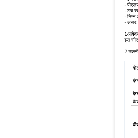
- पीएलस
- टच स्
- निम्न
- असर
1आवेद
इस सीस
तकनी
2.
वोल
कं
के
के
दी