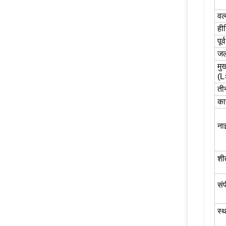
वल
ही
पू
जल
मु
(
तीन
का
ना
श
सं
स्थ