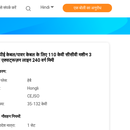
Hindi
े संपर्क करें
एक बोली का अनुरोध
पीई केबल/पावर केबल के लिए 110 केवी सीसीवी मशीन 3
 एक्सट्रूज़न लाइन 240 वर्ग मिमी
िवरण:
 प्लेस:
हेबै
:
Hongli
CE,ISO
्या:
35-132 केवी
 नौवहन नियमों:
देश मात्रा:
1 सेट