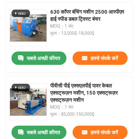
630 कॉपर बंचिंग मशीन 2500 आरपीएम
हाई स्पीड डबल ट्विस्ट बंचर
MOQ：1 सेट
मूल्य：13,500$-18,000$
सबसे अच्छी कीमत
हमसे संपर्क करें
पीवीसी पीई एक्सएलपीई पावर केबल
एक्सट्रूज़न मशीन, 150 एक्सट्रूज़र
घर
एक्सट्रूज़न मशीन
MOQ：1 सेट
मूल्य：85,000-150,000$
उत्पाद
सबसे अच्छी कीमत
हमसे संपर्क करें
10 16 25 35 वर्ग मिमी बिजली केबल के लिए अर्ध स्वचालित केबल रोलिंग मशीन
वीडियो