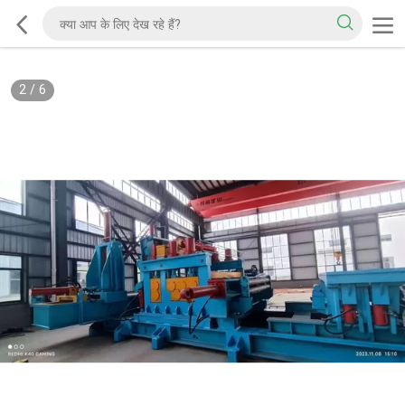
2
/
6