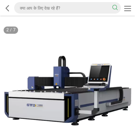
2
/
7