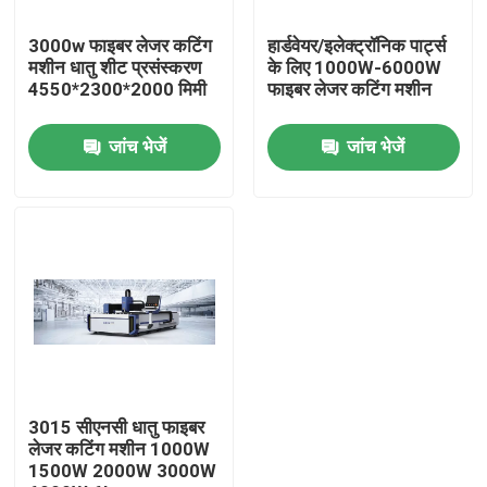
3000w फाइबर लेजर कटिंग
हार्डवेयर/इलेक्ट्रॉनिक पार्ट्स
हमारे बारे में
मशीन धातु शीट प्रसंस्करण
के लिए 1000W-6000W
4550*2300*2000 मिमी
फाइबर लेजर कटिंग मशीन
कारखाने का दौरा
जांच भेजें
जांच भेजें
गुणवत्ता नियंत्रण
हमसे संपर्क करें
एक उद्धरण का अनुरोध करें
केबल एक्सट्रूडर मशीन
3015 सीएनसी धातु फाइबर
लेजर कटिंग मशीन 1000W
1500W 2000W 3000W
वायर एक्सट्रूडर मशीन