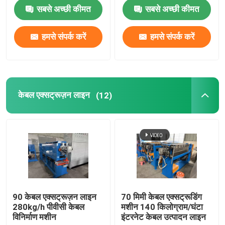
सबसे अच्छी कीमत
सबसे अच्छी कीमत
तांबा वेल्डिंग मशीन
हमसे संपर्क करें
हमसे संपर्क करें
सर्पिल वेल्डेड पाइप बनाने की मशीन
लेजर काटने की मशीन
केबल एक्सट्रूज़न लाइन
(12)
केबल बॉबिन
सीसीवी लाइनें
केबल क्रॉस हेड
90 केबल एक्सट्रूज़न लाइन
70 मिमी केबल एक्सट्रूडिंग
280kg/h पीवीसी केबल
मशीन 140 किलोग्राम/घंटा
तांबे के तार की ड्राइंग मर जाती है
विनिर्माण मशीन
इंटरनेट केबल उत्पादन लाइन