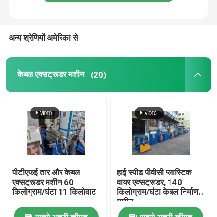
हमारे बारे में
अन्य श्रेणियों अमेरिका से
कारखाने का दौरा
केबल एक्सट्रूडर मशीन
(20)
गुणवत्ता नियंत्रण
हमसे संपर्क करें
एक उद्धरण का अनुरोध करें
पीटीएफई तार और केबल
हाई स्पीड पीवीसी प्लास्टिक
केबल एक्सट्रूडर मशीन
एक्सट्रूडर मशीन 60
वायर एक्सट्रूडर, 140
किलोग्राम/घंटा 11 किलोवाट
किलोग्राम/घंटा केबल निर्माण
मशीन
वायर एक्सट्रूडर मशीन