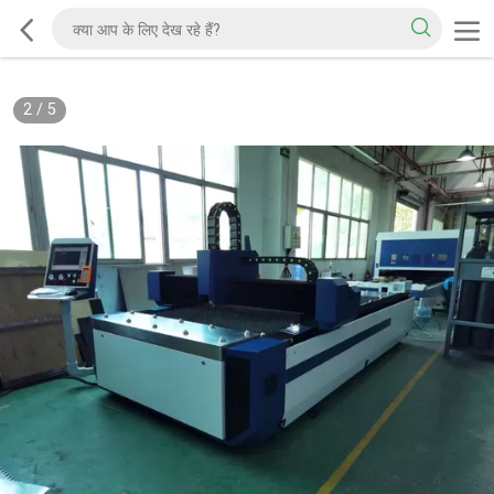
2
/
5