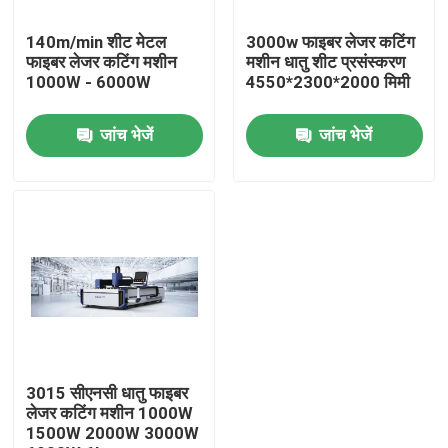
140m/min शीट मेटल
3000w फाइबर लेजर कटिंग
हमारे बारे में
फाइबर लेजर कटिंग मशीन
मशीन धातु शीट प्रसंस्करण
1000W - 6000W
4550*2300*2000 मिमी
कारखाने का दौरा
जांच भेजें
जांच भेजें
गुणवत्ता नियंत्रण
हमसे संपर्क करें
एक उद्धरण का अनुरोध करें
केबल एक्सट्रूडर मशीन
3015 सीएनसी धातु फाइबर
लेजर कटिंग मशीन 1000W
1500W 2000W 3000W
वायर एक्सट्रूडर मशीन