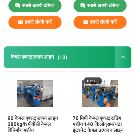
सबसे अच्छी कीमत
सबसे अच्छी कीमत
तांबा वेल्डिंग मशीन
हमसे संपर्क करें
हमसे संपर्क करें
सर्पिल वेल्डेड पाइप बनाने की मशीन
लेजर काटने की मशीन
केबल एक्सट्रूज़न लाइन
(12)
केबल बॉबिन
सीसीवी लाइनें
केबल क्रॉस हेड
90 केबल एक्सट्रूज़न लाइन
70 मिमी केबल एक्सट्रूडिंग
280kg/h पीवीसी केबल
मशीन 140 किलोग्राम/घंटा
तांबे के तार की ड्राइंग मर जाती है
विनिर्माण मशीन
इंटरनेट केबल उत्पादन लाइन