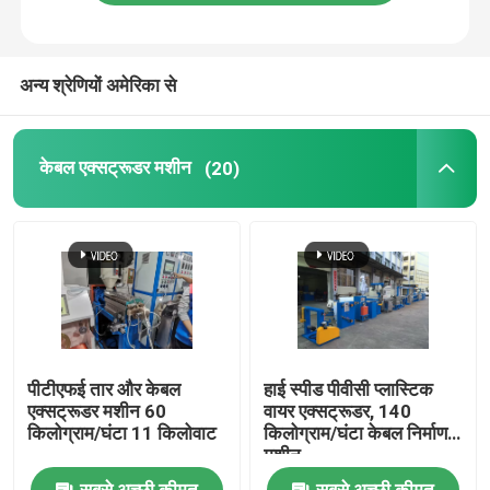
हमारे बारे में
अन्य श्रेणियों अमेरिका से
कारखाने का दौरा
केबल एक्सट्रूडर मशीन
(20)
गुणवत्ता नियंत्रण
हमसे संपर्क करें
एक उद्धरण का अनुरोध करें
पीटीएफई तार और केबल
हाई स्पीड पीवीसी प्लास्टिक
केबल एक्सट्रूडर मशीन
एक्सट्रूडर मशीन 60
वायर एक्सट्रूडर, 140
किलोग्राम/घंटा 11 किलोवाट
किलोग्राम/घंटा केबल निर्माण
मशीन
वायर एक्सट्रूडर मशीन