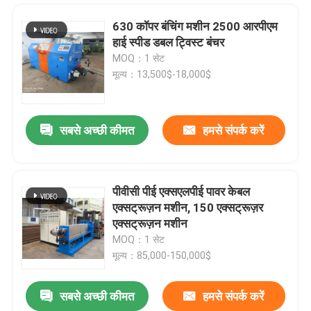
630 कॉपर बंचिंग मशीन 2500 आरपीएम
हाई स्पीड डबल ट्विस्ट बंचर
MOQ：1 सेट
मूल्य：13,500$-18,000$
सबसे अच्छी कीमत
हमसे संपर्क करें
पीवीसी पीई एक्सएलपीई पावर केबल
एक्सट्रूज़न मशीन, 150 एक्सट्रूज़र
घर
एक्सट्रूज़न मशीन
MOQ：1 सेट
मूल्य：85,000-150,000$
उत्पाद
सबसे अच्छी कीमत
हमसे संपर्क करें
10 16 25 35 वर्ग मिमी बिजली केबल के लिए अर्ध स्वचालित केबल रोलिंग मशीन
वीडियो