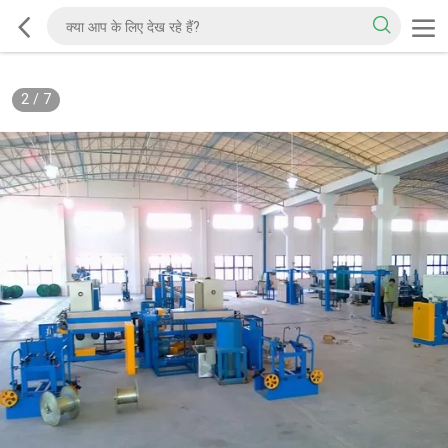
2
/
7