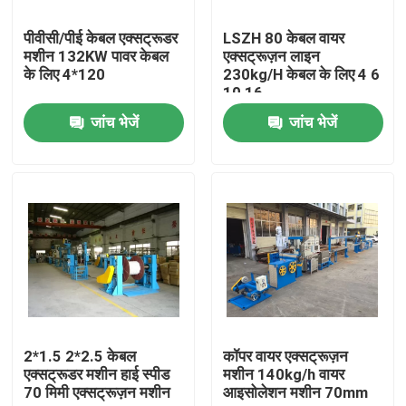
पीवीसी/पीई केबल एक्सट्रूडर
LSZH 80 केबल वायर
हमारे बारे में
मशीन 132KW पावर केबल
एक्सट्रूज़न लाइन
के लिए 4*120
230kg/H केबल के लिए 4 6
10 16
कारखाने का दौरा
जांच भेजें
जांच भेजें
गुणवत्ता नियंत्रण
हमसे संपर्क करें
एक उद्धरण का अनुरोध करें
केबल एक्सट्रूडर मशीन
2*1.5 2*2.5 केबल
कॉपर वायर एक्सट्रूज़न
एक्सट्रूडर मशीन हाई स्पीड
मशीन 140kg/h वायर
70 मिमी एक्सट्रूज़न मशीन
आइसोलेशन मशीन 70mm
वायर एक्सट्रूडर मशीन