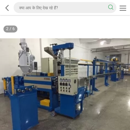
2
/
6