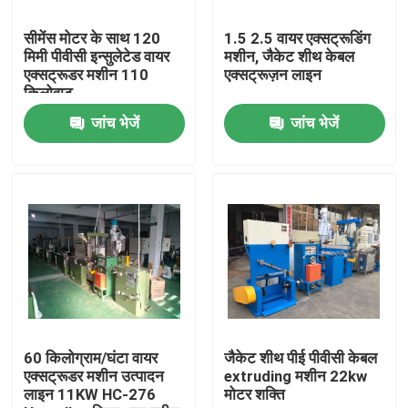
सीमेंस मोटर के साथ 120
1.5 2.5 वायर एक्सट्रूडिंग
हमारे बारे में
मिमी पीवीसी इन्सुलेटेड वायर
मशीन, जैकेट शीथ केबल
एक्सट्रूडर मशीन 110
एक्सट्रूज़न लाइन
किलोवाट
कारखाने का दौरा
जांच भेजें
जांच भेजें
गुणवत्ता नियंत्रण
हमसे संपर्क करें
एक उद्धरण का अनुरोध करें
केबल एक्सट्रूडर मशीन
60 किलोग्राम/घंटा वायर
जैकेट शीथ पीई पीवीसी केबल
एक्सट्रूडर मशीन उत्पादन
extruding मशीन 22kw
लाइन 11KW HC-276
मोटर शक्ति
वायर एक्सट्रूडर मशीन