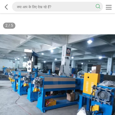
2
/
5