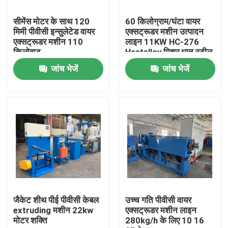
सीमेंस मोटर के साथ 120
60 किलोग्राम/घंटा वायर
हमारे बारे में
मिमी पीवीसी इन्सुलेटेड वायर
एक्सट्रूडर मशीन उत्पादन
एक्सट्रूडर मशीन 110
लाइन 11KW HC-276
किलोवाट
Hastelloy मिश्र धातु स्टील
कारखाने का दौरा
बैरल के साथ
जांच भेजें
जांच भेजें
गुणवत्ता नियंत्रण
हमसे संपर्क करें
एक उद्धरण का अनुरोध करें
केबल एक्सट्रूडर मशीन
जैकेट शीथ पीई पीवीसी केबल
उच्च गति पीवीसी वायर
extruding मशीन 22kw
एक्सट्रूडर मशीन लाइन
मोटर शक्ति
280kg/h के लिए 10 16
वायर एक्सट्रूडर मशीन