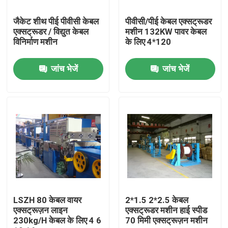
जैकेट शीथ पीई पीवीसी केबल
पीवीसी/पीई केबल एक्सट्रूडर
हमारे बारे में
एक्सट्रूडर / विद्युत केबल
मशीन 132KW पावर केबल
विनिर्माण मशीन
के लिए 4*120
कारखाने का दौरा
जांच भेजें
जांच भेजें
गुणवत्ता नियंत्रण
हमसे संपर्क करें
एक उद्धरण का अनुरोध करें
केबल एक्सट्रूडर मशीन
LSZH 80 केबल वायर
2*1.5 2*2.5 केबल
एक्सट्रूज़न लाइन
एक्सट्रूडर मशीन हाई स्पीड
230kg/H केबल के लिए 4 6
70 मिमी एक्सट्रूज़न मशीन
वायर एक्सट्रूडर मशीन