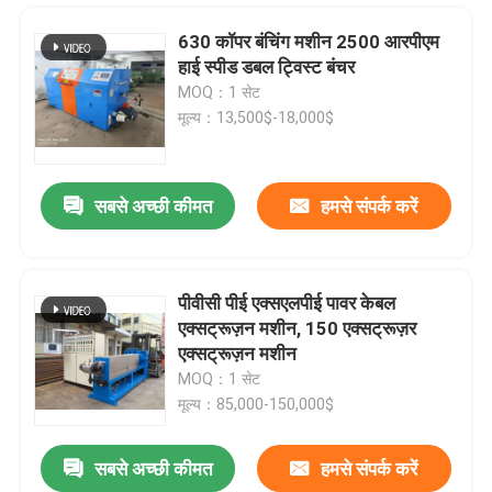
630 कॉपर बंचिंग मशीन 2500 आरपीएम
हाई स्पीड डबल ट्विस्ट बंचर
MOQ：1 सेट
मूल्य：13,500$-18,000$
सबसे अच्छी कीमत
हमसे संपर्क करें
पीवीसी पीई एक्सएलपीई पावर केबल
एक्सट्रूज़न मशीन, 150 एक्सट्रूज़र
घर
एक्सट्रूज़न मशीन
MOQ：1 सेट
मूल्य：85,000-150,000$
उत्पाद
सबसे अच्छी कीमत
हमसे संपर्क करें
10 16 25 35 वर्ग मिमी बिजली केबल के लिए अर्ध स्वचालित केबल रोलिंग मशीन
वीडियो