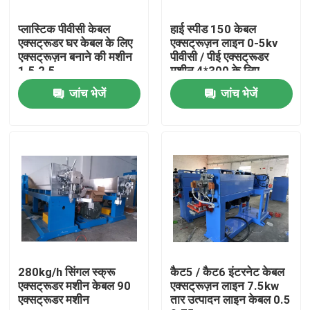
प्लास्टिक पीवीसी केबल
हाई स्पीड 150 केबल
हमारे बारे में
एक्सट्रूडर घर केबल के लिए
एक्सट्रूज़न लाइन 0-5kv
एक्सट्रूज़न बनाने की मशीन
पीवीसी / पीई एक्सट्रूडर
1.5 2.5
मशीन 4*300 के लिए
कारखाने का दौरा
जांच भेजें
जांच भेजें
गुणवत्ता नियंत्रण
हमसे संपर्क करें
एक उद्धरण का अनुरोध करें
केबल एक्सट्रूडर मशीन
280kg/h सिंगल स्क्रू
कैट5 / कैट6 इंटरनेट केबल
एक्सट्रूडर मशीन केबल 90
एक्सट्रूज़न लाइन 7.5kw
एक्सट्रूडर मशीन
तार उत्पादन लाइन केबल 0.5
वायर एक्सट्रूडर मशीन