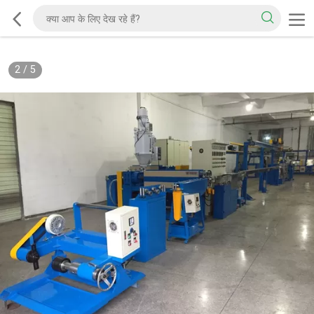
2
/
5