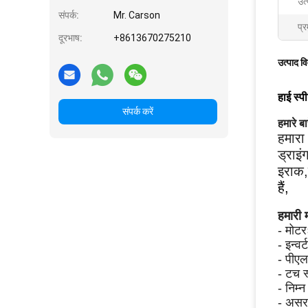
उत
संपर्क:
Mr. Carson
प्र
दूरभाष:
+8613670275210
उत्पाद व
हाई स्
संपर्क करें
हमारे बारे
हमारा 
ड्राइ
इराक,
हैं,
हमारी 
- मोटर
- इन्वर
- पीएल
- टच स
- निम्न
- अस