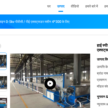
घर
उत्पाद
वीडियो
हमारे बारे में
हमस
लाइन 0-5kv पीवीसी / पीई एक्सट्रूडर मशीन 4*300 के लिए
हाई स्प
एक्सट्
उत्पाद व
उत्पत्ति के
ब्रांड नाम
प्रमाणन:
मॉडल संख
भुगतान &
न्यूनतम आ