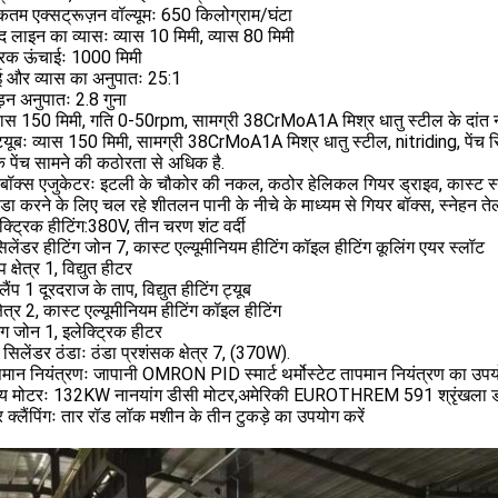
तम एक्सट्रूज़न वॉल्यूमः 650 किलोग्राम/घंटा
ाद लाइन का व्यासः व्यास 10 मिमी, व्यास 80 मिमी
्रिक ऊंचाईः 1000 मिमी
ई और व्यास का अनुपातः 25:1
ड़न अनुपातः 2.8 गुना
्यास 150 मिमी, गति 0-50rpm, सामग्री 38CrMoA1A मिश्र धातु स्टील के दांत 
 ट्यूबः व्यास 150 मिमी, सामग्री 38CrMoA1A मिश्र धातु स्टील, nitriding, प
के पेंच सामने की कठोरता से अधिक है.
बॉक्स एजुकेटरः इटली के चौकोर की नकल, कठोर हेलिकल गियर ड्राइव, कास्ट स्टील
ंडा करने के लिए चल रहे शीतलन पानी के नीचे के माध्यम से गियर बॉक्स, स्नेहन तेल 
क्ट्रिक हीटिंग:380V, तीन चरण शंट वर्दी
सिलेंडर हीटिंग जोन 7, कास्ट एल्यूमीनियम हीटिंग कॉइल हीटिंग कूलिंग एयर स्लॉट
प क्षेत्र 1, विद्युत हीटर
ैंप 1 दूरदराज के ताप, विद्युत हीटिंग ट्यूब
्षेत्र 2, कास्ट एल्यूमीनियम हीटिंग कॉइल हीटिंग
ंग जोन 1, इलेक्ट्रिक हीटर
च सिलेंडर ठंडाः ठंडा प्रशंसक क्षेत्र 7, (370W).
मान नियंत्रणः जापानी OMRON PID स्मार्ट थर्मोस्टेट तापमान नियंत्रण का उपय
ख्य मोटरः 132KW नानयांग डीसी मोटर,अमेरिकी EUROTHREM 591 श्रृंखला 
 क्लैंपिंगः तार रॉड लॉक मशीन के तीन टुकड़े का उपयोग करें