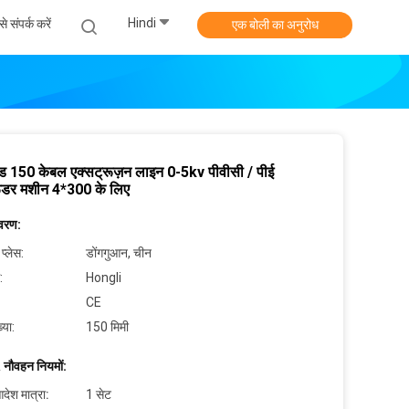
Hindi
े संपर्क करें
एक बोली का अनुरोध
ीड 150 केबल एक्सट्रूज़न लाइन 0-5kv पीवीसी / पीई
रूडर मशीन 4*300 के लिए
िवरण:
 प्लेस:
डोंगगुआन, चीन
:
Hongli
CE
्या:
150 मिमी
 नौवहन नियमों:
देश मात्रा:
1 सेट