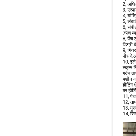
2, अधिक
3, उत्प
4, यांत
5, लंबा
6, संपी
7पेंच व
8, पेंच
डिग्री 
9, गियर
पीसने,ठ
10, इले
स्क्रू 
गर्दन ता
मशीन क्ल
हीटिंग क
मर हीटि
11, पें
12, ताप
13, मु
14, सिर