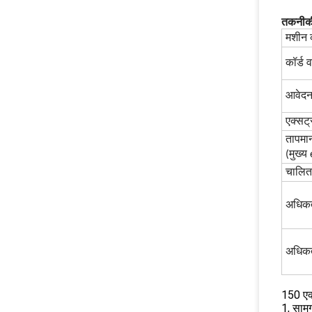
तकनीकी
मशीन 
कॉर्ड व
आवेद
एक्सट्
तापमान 
(मुख्य
चालित
अधिक
अधिकत
150 एक
1, सामग