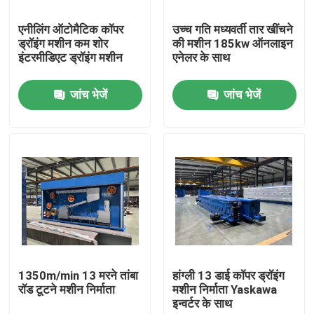
एनीलिंग ऑटोमैटिक कॉपर
उच्च गति मध्यवर्ती तार खींचने
हमारे बारे में
ड्रॉइंग मशीन कम शोर
की मशीन 185kw ऑनलाइन
इंटरमीडिएट ड्रॉइंग मशीन
एनेलर के साथ
कारखाने का दौरा
जांच भेजें
जांच भेजें
गुणवत्ता नियंत्रण
हमसे संपर्क करें
एक उद्धरण का अनुरोध करें
केबल एक्सट्रूडर मशीन
1350m/min 13 मरने तांबा
हांग्ली 13 डाई कॉपर ड्रॉइंग
रॉड टूटने मशीन निर्माता
मशीन निर्माता Yaskawa
इन्वर्टर के साथ
वायर एक्सट्रूडर मशीन