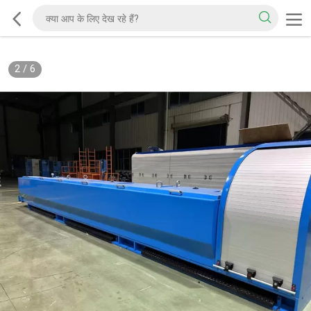
2
/
6