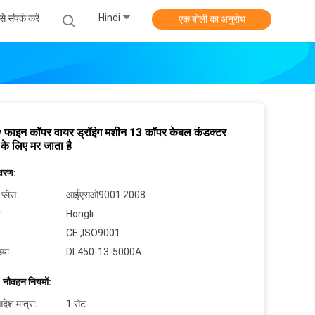
Hindi
े संपर्क करें
एक बोली का अनुरोध
फाइन कॉपर वायर ड्रॉइंग मशीन 13 कॉपर केबल कंडक्टर
 के लिए मर जाता है
िवरण:
 प्लेस:
आईएसओ9001:2008
:
Hongli
CE ,ISO9001
्या:
DL450-13-5000A
 नौवहन नियमों:
देश मात्रा:
1 सेट