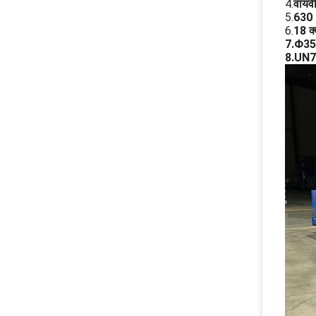
4.
वायवी
5.
630 
6.
18 क्
7.
Φ350
8.
UN7