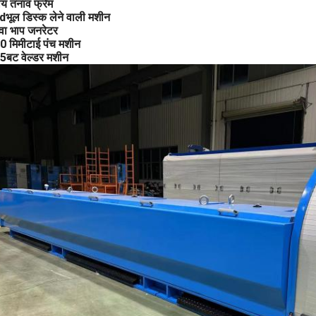
य तनाव फ्रेम
d
भूल डिस्क लेने वाली मशीन
वा
भाप जनरेटर
 मिमी
टाई पंच मशीन
5
बट वेल्डर मशीन