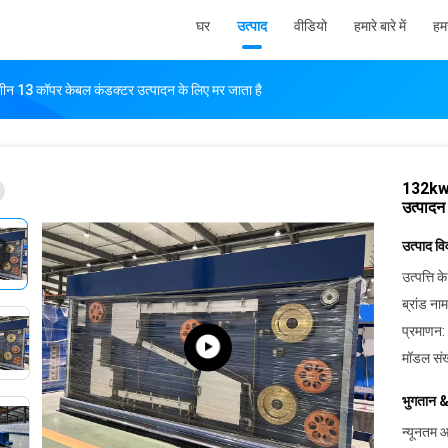
घर
उत्पाद
वीडियो
हमारे बारे में
हमस
न 13 कॉपर केबल कंडक्टर उत्पादन के लिए मर जाता है
132kw 
उत्पादन
उत्पाद व
उत्पत्ति के
ब्रांड नाम
प्रमाणन:
मॉडल संख
भुगतान &
न्यूनतम आ