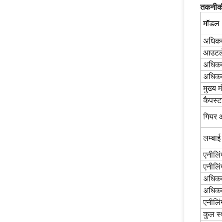
तकनीकी
मॉडल
अधिकत
आउटले
अधिकत
अधिकत
मुख्य 
कैपस्ट
गियर 
लम्बाई
एनीलिं
एनीलिं
अधिकत
अधिकत
एनीलिं
कुल स्