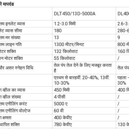
 मापदंड
DLT450/13D-5000A
DL40
म इनलेट व्यास
1.2-3.0 मिमी
2.6-3.
ट व्यास सीमा
180
280-
म मर संख्या
13
9
म लाइन गति
1300 मीटर/मिनट
800 म
मोटर शक्ति
132 किलोवाट
160 क
ान मोटर शक्ति
55 किलोवाट
/
तेल पंप तेल देने के लिए मजबूर करता
और असर स्नेहन विधि
तेल पं
है
प्रथम से बारहवीं: 20-40%, 13वीं:
पहला -
10-30%
30%
ग व्हील का व्यास
450 मिमी
400 म
ग व्हील संख्या
4 पीसी
/
म एनीलिंग करंट
5000 ए
/
म एनीलिंग वोल्टेज
60 वी
/
ग क्षमता
400 केवीए
/
थापित शक्ति
780 केवीए
130 क