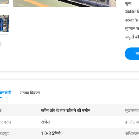
मूल्य:
पैकेजिंग 
प्रसव के
भुगतान शर्त
आपूर्ति की
स
जानकारी
उत्पाद विवरण
म:
महीन तांबे के तार खींचने की मशीन
मुखयमोट
र ब्रांड:
सीमेंस
इनलेट आ
टपुट:
1.0-3.5मिमी
अधिकतम