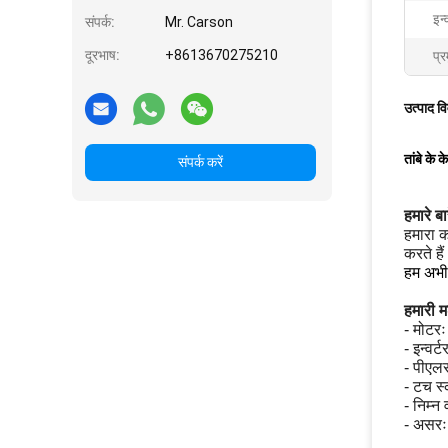
इन्
संपर्क:
Mr. Carson
दूरभाष:
+8613670275210
प्र
उत्पाद व
तांबे के
संपर्क करें
हमारे बारे
हमारा क
करते है
हम अभी 
हमारी म
- मोटरः
- इन्वर्
- पीएलस
- टच स्
- निम्न
- असर