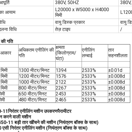
आपूर्ति
380V, 50HZ
380V
L20000 x W5000 x H4000
का आयाम
L1200
मिमी
विधि
वायु डिस्क प्रकार
वायु ड
दलना विधि
तेज़ टाइप
/
 की गति
क्षमता
अधिकतम एनीलिंग की
एनीलिंग
तार
ा आकार
(किलोग्राम/
गति
लम्बाई
सहनशीलता
घंटा)
मिमी
1300 मीटर/मिनट
1394
2533%
±0.01d
मिमी
1200 मीटर/मिनट
1576
2533%
±0.008d
मिमी
1000 मीटर/मिनट
2122
2533%
±0.008d
मिमी
800 मीटर/मिनट
2267
2533%
±0.008d
िमी
650 मीटर/मिनट
2453
2533%
±0.008d
िमी
480 मीटर/मिनट
2465
2533%
±0.008d
0-11
निरंतर एनीलिंग मशीन उपकरण
पैरामीटर
ान करने वाली मशीन
50-11 बड़ी तार खींचने की मशीन (नियंत्रण बॉक्स के साथ)
एसी निरंतर एनीलिंग मशीन (नियंत्रण बॉक्स के साथ)