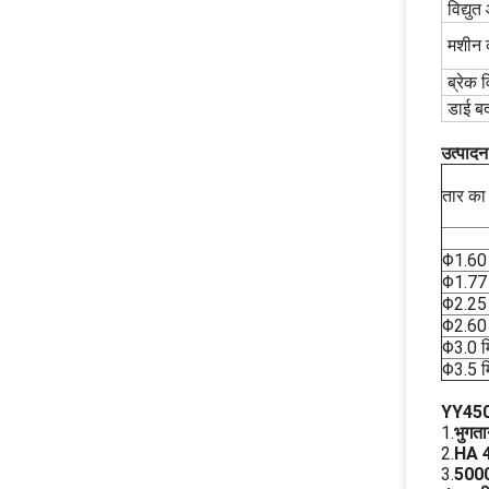
विद्युत 
मशीन 
ब्रेक 
डाई ब
उत्पादन
तार क
Φ1.60 
Φ1.77 
Φ2.25 
Φ2.60 
Φ3.0 म
Φ3.5 म
YY
45
1.
भुगत
2.
HA 4
3.
5000 