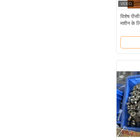
विशेष पीसीड
मशीन के ल