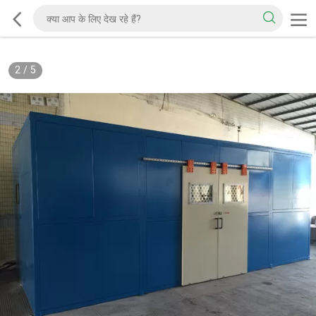
2
/
5