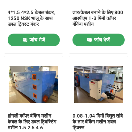
4*1.5 4*2.5 केबल बंकर,
तार/केबल बनाने के लिए 800
हमारे बारे में
1250 NSK भालू के साथ
आरपीएम 1-3 मिमी कॉपर
डबल ट्विस्ट बंकर
बंकिंग मशीन
कारखाने का दौरा
जांच भेजें
जांच भेजें
गुणवत्ता नियंत्रण
हमसे संपर्क करें
एक उद्धरण का अनुरोध करें
केबल एक्सट्रूडर मशीन
हांगली कॉपर बंकिंग मशीन
0.08-1.04 मिमी विद्युत तांबे
केबल के लिए डबल ट्विस्टिंग
के तार बंकिंग मशीन डबल
मशीन 1.5 2.5 4 6
ट्विस्ट
वायर एक्सट्रूडर मशीन