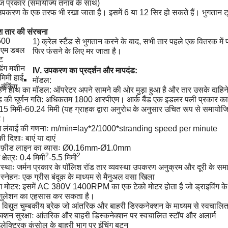
तिज प्रकार (समायोज्य तनाव के साथ)
पकरण के एक तरफ भी रखा जाता है। इसमें 6 या 12 सिर हो सकते हैं। भुगतान ट्
वेश तार की संरचना
1) क्रेल स्टैंड से भुगतान करने के बाद, सभी तार पहले एक वितरक में प्
फिर फंसने के लिए मर जाता है।
IV. उपकरण का प्रदर्शन और मापदंड:
मॉडल:
िने हाथ का मॉडल: ऑपरेटर अपने सामने की ओर मुड़ा हुआ है और तार उसके दाहिने 
ैंड की घूर्णन गति: अधिकतम 1800 आरपीएम। आर्क बैंड एक इडलर पली प्रकार का
15 मिमी-60.24 मिमी (यह ग्राहक द्वारा अनुरोध के अनुसार उचित रूप से समायोजि
ै।
ंडिंग लंबाई की गणनाः m/min=lay*2/1000*stranding speed per minute
ी दिशाः बाएं या दाएं
ेक फ़ीड लाइन का व्यासः Ø0.16mm-Ø1.0mm
2
2
ंग क्षेत्रः 0.4 मिमी
-5.5 मिमी
वस्थाः जर्मन प्रकार के पॉलिश रॉड तार व्यवस्था उपकरण अनुक्रम और दूरी के सम
 स्नेहनः एक ग्रीस बंदूक के माध्यम से मैनुअल वसा खिला
िंग मोटर: इसमें AC 380V 1400RPM का एक टेको मोटर होता है जो ड्राइविंग क
रेगुलेशन का एहसास कर सकता है।
गः विद्युत चुम्बकीय ब्रेक जो आंतरिक और बाहरी डिस्कनेक्शन के माध्यम से स्वचाल
क्शन सुरक्षाः आंतरिक और बाहरी डिस्कनेक्शन पर स्वचालित स्टॉप और अलार्म
 इलेक्ट्रिक कंसोल के बाहरी भाग पर इंचिंग बटन