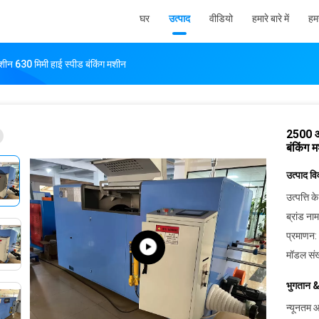
घर
उत्पाद
वीडियो
हमारे बारे में
हमस
शीन 630 मिमी हाई स्पीड बंकिंग मशीन
2500 आर
बंकिंग 
उत्पाद व
उत्पत्ति के
ब्रांड नाम
प्रमाणन:
मॉडल संख
भुगतान &
न्यूनतम आ