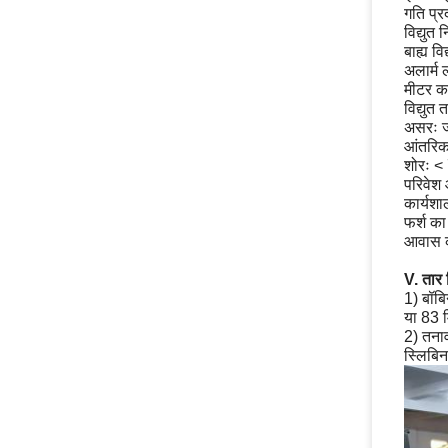
गति प्र
विद्युत
बाह्य व
अलार्म
मीटर का
विद्युत त
असरः ज
आंतरिक स
शोरः < 
परिवेश 
कार्यशा
फर्श 
आवास का
V. तार 
1) बॉब
या 83 म
2) तनाव
स्लिबि