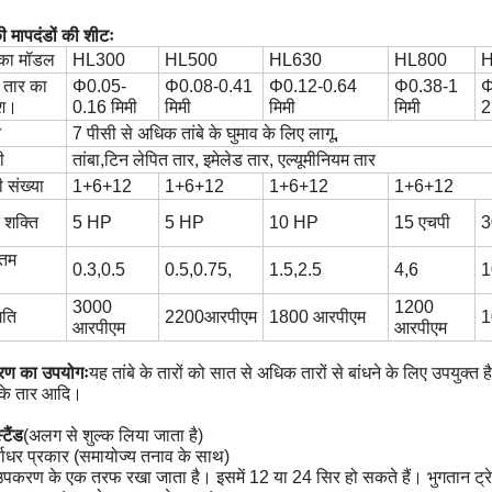
 मापदंडों की शीटः
का मॉडल
HL300
HL500
HL630
HL800
H
े तार का
Φ
0.05-
Φ
0.08-0.41
Φ
0.12-0.64
Φ
0.38-1
ेश।
0.16 मिमी
मिमी
मिमी
मिमी
2
न
7 पीसी से अधिक तांबे के घुमाव के लिए लागू,
ी
तांबा,टिन लेपित तार, इमेलेड तार, एल्यूमीनियम तार
ी संख्या
1+6+12
1+6+12
1+6+12
1+6+12
 शक्ति
5 HP
5 HP
10 HP
15 एचपी
3
तम
0.3,0.5
0.5,0.75,
1.5,2.5
4,6
1
3000
1200
गति
2200आरपीएम
1800 आरपीएम
1
आरपीएम
आरपीएम
रण का उपयोगः
यह तांबे के तारों को सात से अधिक तारों से बांधने के लिए उपयुक्त है
 के तार आदि।
टैंड
(अलग से शुल्क लिया जाता है)
्वाधर प्रकार (समायोज्य तनाव के साथ)
पकरण के एक तरफ रखा जाता है। इसमें 12 या 24 सिर हो सकते हैं। भुगतान ट्रे