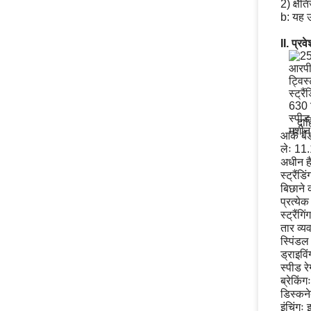
2) क्षै
b: यह उ
II. प्र
दाह
आर्क ब
लेः 11.
अधीन ह
स्ट्रै
बिछाने क
प्रत्य
स्ट्रैंगि
तार व्य
स्पिंडल
ड्राइव
स्पीड 
ब्रेकिं
डिस्कने
इंचिंगः