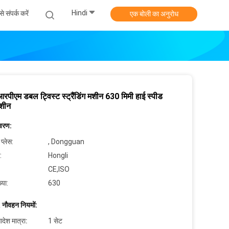
Hindi
े संपर्क करें
एक बोली का अनुरोध
पीएम डबल ट्विस्ट स्ट्रैंडिंग मशीन 630 मिमी हाई स्पीड
मशीन
िवरण:
 प्लेस:
, Dongguan
:
Hongli
CE,ISO
्या:
630
 नौवहन नियमों:
देश मात्रा:
1 सेट