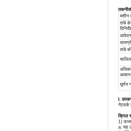
तकनीकी
मशीन 
तांबे क
विनिर्द
आवेद
सामग्र
तांबे क
चालित
अधिक
आकार
घूर्णन 
I. उपक
नेटवर्क
क्रिल स्
1) ऊर्ध
a: यह उ