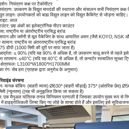
दर्शनः नियंत्रण कक्ष पर टैकोमीटर
 नियंत्रणः उपकरण के विद्युत मापदंडों की स्थापना और संचालन सभी नियंत्रण कक्ष 
िद्युत लाइनः उपयोगकर्ता को बाह्य विद्युत लाइन को विद्युत कैबिनेट से जोड़ना चाहिए।
 लाइटः लाल
उंटर: छह अंकों का इलेक्ट्रॉनिक मीटर काउंटर
त्व: राष्ट्रीय या अंतर्राष्ट्रीय प्रसिद्ध ब्रांड
ापान और जर्मनी से मूल पैकेजिंग के साथ आयातित असर (जैसे KOYO, NSK
ामान: राष्ट्रीय या अंतरराष्ट्रीय प्रसिद्ध ब्रांड
75 डीपी (1000 मिमी की दूरी पर मापा जाता है)
आर्द्रताः ≤ 90% (यदि यह 90% से अधिक है, तो उपकरण चालू करने से पहले इसे 
ला तापमानः ≤40°C (यदि यह 40°C से अधिक है, तो कन्वर्टर स्वचालित सुरक्षा ट्रिप
का क्षेत्रफलः L3100*W1800*H1700MM
 रंगः सेब हरा (ग्राहक द्वारा अनुरोध के अनुसार)
रिवाइंड संरचना
िनः मानक बॉबिनः (बाहरी व्यास) Ø630* (बाहरी चौड़ाई) 375* (आंतरिक छेद) Ø5
िमी (न्यूनतम) ((यह भी अनुकूलित किया जा सकता है)
: एक मैनुअल यांत्रिक तनाव विनियमन प्रणाली है जिसका उपयोग मुख्य रूप से स्प्
न में हाइड्रोलिकली लिफ्ट किए गए लोहे के शाफ्ट होते हैं और इसलिए इसे सुव