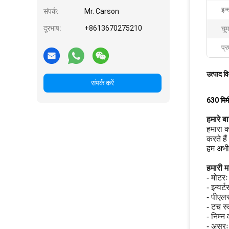
इन्
संपर्क:
Mr. Carson
दूरभाष:
+8613670275210
घूम
प्र
उत्पाद व
संपर्क करें
630 मिमी
हमारे बार
हमारा क
करते है
हम अभी 
हमारी म
- मोटरः
- इन्वर्
- पीएलस
- टच स्
- निम्न
- असर