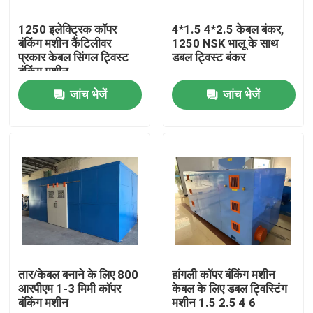
1250 इलेक्ट्रिक कॉपर
4*1.5 4*2.5 केबल बंकर,
हमारे बारे में
बंकिंग मशीन कैंटिलीवर
1250 NSK भालू के साथ
प्रकार केबल सिंगल ट्विस्ट
डबल ट्विस्ट बंकर
बंकिंग मशीन
कारखाने का दौरा
जांच भेजें
जांच भेजें
गुणवत्ता नियंत्रण
हमसे संपर्क करें
एक उद्धरण का अनुरोध करें
केबल एक्सट्रूडर मशीन
तार/केबल बनाने के लिए 800
हांगली कॉपर बंकिंग मशीन
आरपीएम 1-3 मिमी कॉपर
केबल के लिए डबल ट्विस्टिंग
बंकिंग मशीन
मशीन 1.5 2.5 4 6
वायर एक्सट्रूडर मशीन