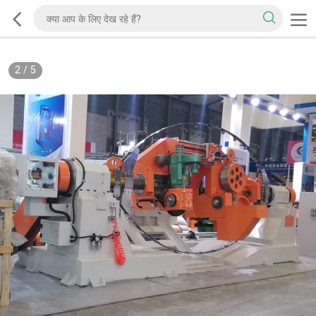
2
/
5