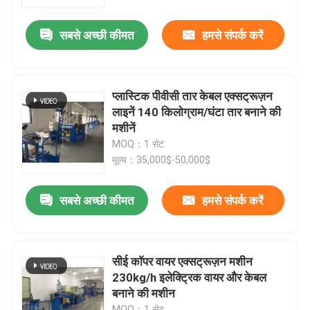
सबसे अच्छी कीमत
हमसे संपर्क करें
हमारे बारे में
कारखाने का दौरा
प्लास्टिक पीवीसी तार केबल एक्सट्रूज़न
लाइनें 140 किलोग्राम/घंटा तार बनाने की
गुणवत्ता नियंत्रण
मशीनें
MOQ：1 सेट
मूल्य：35,000$-50,000$
हमसे संपर्क करें
सबसे अच्छी कीमत
हमसे संपर्क करें
एक उद्धरण का अनुरोध करें
केबल एक्सट्रूडर मशीन
सीई कॉपर वायर एक्सट्रूज़न मशीन
230kg/h इलेक्ट्रिक वायर और केबल
बनाने की मशीन
वायर एक्सट्रूडर मशीन
MOQ：1 सेट