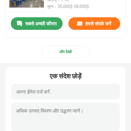
मूल्य：35,000$-58,000$
केबल एक्सट्रूज़न लाइन
सबसे अच्छी कीमत
हमसे संपर्क करें
तांबे की बंकिंग मशीन
और देखो
केबल घुमा मशीन
तांबा खींचने वाली मशीन
एक संदेश छोड़ें
तांबा टपिंग मशीन
कॉपर अपकास्ट मशीन
केबल रोलिंग मशीन