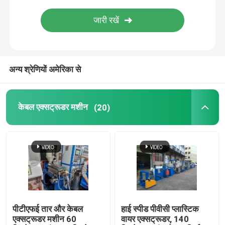
तांबा वेल्डिंग मशीन
सर्पिल वेल्डेड पाइप बनाने की मशीन
अन्य श्रेणियों अमेरिका से
लेजर काटने की मशीन
केबल एक्सट्रूडर मशीन
(20)
केबल बॉबिन
सीसीवी लाइनें
केबल क्रॉस हेड
पीटीएफई तार और केबल
हाई स्पीड पीवीसी प्लास्टिक
तांबे के तार की ड्राइंग मर जाती है
एक्सट्रूडर मशीन 60
वायर एक्सट्रूडर, 140