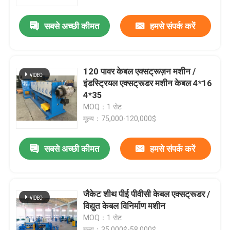
सबसे अच्छी कीमत
हमसे संपर्क करें
हमारे बारे में
कारखाने का दौरा
120 पावर केबल एक्सट्रूज़न मशीन /
इंडस्ट्रियल एक्सट्रूडर मशीन केबल 4*16
गुणवत्ता नियंत्रण
4*35
MOQ：1 सेट
मूल्य：75,000-120,000$
हमसे संपर्क करें
सबसे अच्छी कीमत
हमसे संपर्क करें
एक उद्धरण का अनुरोध करें
केबल एक्सट्रूडर मशीन
जैकेट शीथ पीई पीवीसी केबल एक्सट्रूडर /
विद्युत केबल विनिर्माण मशीन
MOQ：1 सेट
वायर एक्सट्रूडर मशीन
मूल्य：35,000$-58,000$