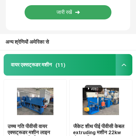
तांबा वेल्डिंग मशीन
सर्पिल वेल्डेड पाइप बनाने की मशीन
अन्य श्रेणियों अमेरिका से
लेजर काटने की मशीन
वायर एक्सट्रूडर मशीन
(11)
केबल बॉबिन
सीसीवी लाइनें
केबल क्रॉस हेड
उच्च गति पीवीसी वायर
जैकेट शीथ पीई पीवीसी केबल
तांबे के तार की ड्राइंग मर जाती है
एक्सट्रूडर मशीन लाइन
extruding मशीन 22kw