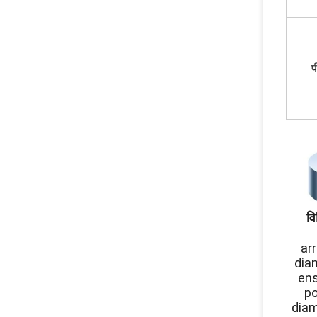
प
वि
ar
dia
ens
po
diam