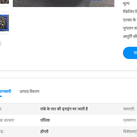
मूल्य:
पैकेजिंग 
प्रसव के
भुगतान शर्त
आपूर्ति की
स
जानकारी
उत्पाद विवरण
म:
तांबे के तार की ड्राइंग मर जाती है
सामग्री:
ह उपचार:
पॉलिश
प्रमाणन:
ांड:
होंग्ली
विशेषताएं