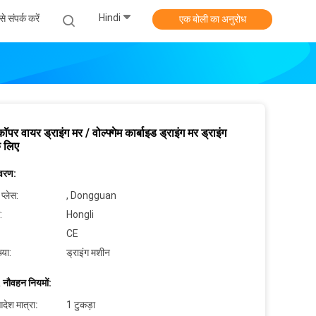
Hindi
े संपर्क करें
एक बोली का अनुरोध
पर वायर ड्राइंग मर / वोल्फ्गेम कार्बाइड ड्राइंग मर ड्राइंग
े लिए
िवरण:
 प्लेस:
, Dongguan
:
Hongli
CE
्या:
ड्राइंग मशीन
 नौवहन नियमों:
देश मात्रा:
1 टुकड़ा