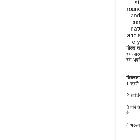
st
roun
and
ser
nat
and s
cr
मोल्ड श्
हम आरबी
हम अपने
विशेषता
1 सूखी 
2 अपेक्
3 हीरे 
है
4 भ्रूण