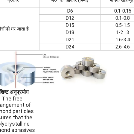
प्रकार
मरने का आकार (मिमी)
मानक सहिष्णुत
D6
0.1-0.15
D12
0.1-0.8
D15
0.5-1.5
ीसीडी मर जाता है
D18
1-2।3
D21
1.6-3.4
D24
2.6-4.6
शिष्ट अनुप्रयोग
The free
rangement of
mond particles
ures that the
lycrystalline
ond abrasives