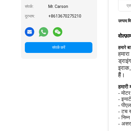
प्र
संपर्क:
Mr. Carson
दूरभाष:
+8613670275210
उत्पाद व
वोल्फ़ा
हमारे बारे
संपर्क करें
हमारा 
ड्राइ
इराक,
हैं।
हमारी 
- मोटर
- इन्वर
- पीएल
- टच स
- निम्न
- अस