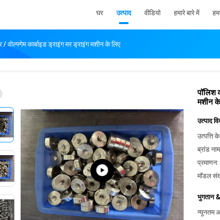
घर
उत्पाद
वीडियो
हमारे बारे में
हमस
/ वोल्फ्गेम कार्बाइड ड्राइंग मर ड्राइंग मशीन के लिए
पॉलिश कॉ
मशीन क
उत्पाद व
उत्पत्ति के
ब्रांड नाम
प्रमाणन:
मॉडल संख
भुगतान &
न्यूनतम आ