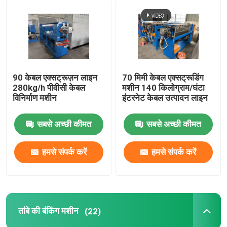
तांबा वेल्डिंग मशीन
सर्पिल वेल्डेड पाइप बनाने की मशीन
90 केबल एक्सट्रूज़न लाइन
70 मिमी केबल एक्सट्रूडिंग
280kg/h पीवीसी केबल
मशीन 140 किलोग्राम/घंटा
लेजर काटने की मशीन
विनिर्माण मशीन
इंटरनेट केबल उत्पादन लाइन
केबल बॉबिन
सबसे अच्छी कीमत
सबसे अच्छी कीमत
हमसे संपर्क करें
हमसे संपर्क करें
सीसीवी लाइनें
केबल क्रॉस हेड
तांबे की बंकिंग मशीन
(22)
तांबे के तार की ड्राइंग मर जाती है