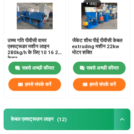
केबल एक्सट्रूज़न लाइन
तांबे की बंकिंग मशीन
उच्च गति पीवीसी वायर
जैकेट शीथ पीई पीवीसी केबल
एक्सट्रूडर मशीन लाइन
extruding मशीन 22kw
280kg/h के लिए 10 16 25
मोटर शक्ति
केबल घुमा मशीन
केबल
सबसे अच्छी कीमत
सबसे अच्छी कीमत
तांबा खींचने वाली मशीन
हमसे संपर्क करें
हमसे संपर्क करें
तांबा टपिंग मशीन
कॉपर अपकास्ट मशीन
केबल एक्सट्रूज़न लाइन
(12)
केबल रोलिंग मशीन