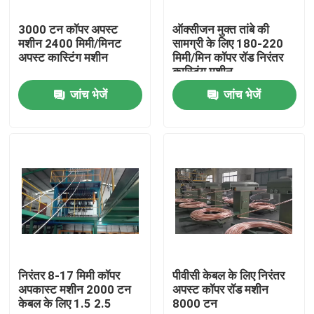
3000 टन कॉपर अपस्ट
ऑक्सीजन मुक्त तांबे की
हमारे बारे में
मशीन 2400 मिमी/मिनट
सामग्री के लिए 180-220
अपस्ट कास्टिंग मशीन
मिमी/मिन कॉपर रॉड निरंतर
कास्टिंग मशीन
कारखाने का दौरा
जांच भेजें
जांच भेजें
गुणवत्ता नियंत्रण
हमसे संपर्क करें
एक उद्धरण का अनुरोध करें
केबल एक्सट्रूडर मशीन
निरंतर 8-17 मिमी कॉपर
पीवीसी केबल के लिए निरंतर
अपकास्ट मशीन 2000 टन
अपस्ट कॉपर रॉड मशीन
केबल के लिए 1.5 2.5
8000 टन
वायर एक्सट्रूडर मशीन