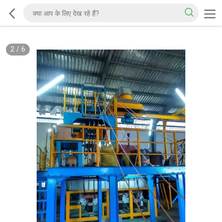
2
/
6