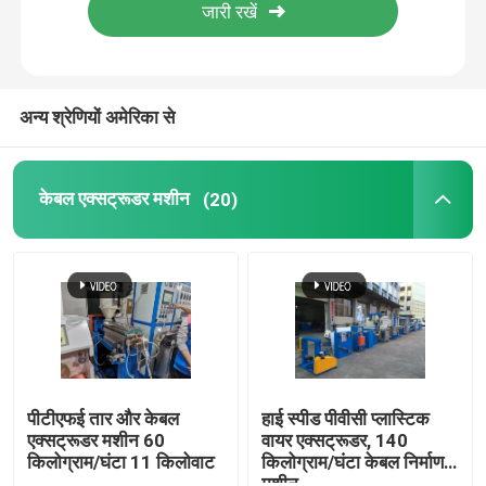
केबल एक्सट्रूज़न लाइन
अन्य श्रेणियों अमेरिका से
तांबे की बंकिंग मशीन
केबल घुमा मशीन
केबल एक्सट्रूडर मशीन
(20)
तांबा खींचने वाली मशीन
तांबा टपिंग मशीन
कॉपर अपकास्ट मशीन
पीटीएफई तार और केबल
हाई स्पीड पीवीसी प्लास्टिक
एक्सट्रूडर मशीन 60
वायर एक्सट्रूडर, 140
किलोग्राम/घंटा 11 किलोवाट
किलोग्राम/घंटा केबल निर्माण
केबल रोलिंग मशीन
मशीन