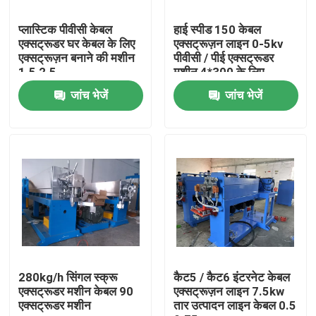
प्लास्टिक पीवीसी केबल
हाई स्पीड 150 केबल
हमारे बारे में
एक्सट्रूडर घर केबल के लिए
एक्सट्रूज़न लाइन 0-5kv
एक्सट्रूज़न बनाने की मशीन
पीवीसी / पीई एक्सट्रूडर
1.5 2.5
मशीन 4*300 के लिए
कारखाने का दौरा
जांच भेजें
जांच भेजें
गुणवत्ता नियंत्रण
हमसे संपर्क करें
एक उद्धरण का अनुरोध करें
केबल एक्सट्रूडर मशीन
280kg/h सिंगल स्क्रू
कैट5 / कैट6 इंटरनेट केबल
एक्सट्रूडर मशीन केबल 90
एक्सट्रूज़न लाइन 7.5kw
एक्सट्रूडर मशीन
तार उत्पादन लाइन केबल 0.5
वायर एक्सट्रूडर मशीन