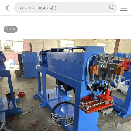
2
/
5